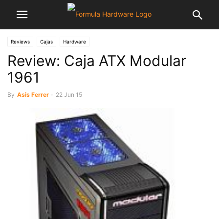
Reviews
Cajas
Hardware
Review: Caja ATX Modular
1961
By
Asis Ferrer
-
22 Jun 15