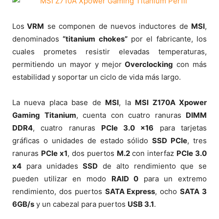
Los
VRM
se componen de nuevos inductores de
MSI
,
denominados
“titanium chokes”
por el fabricante, los
cuales prometes resistir elevadas temperaturas,
permitiendo un mayor y mejor
Overclocking
con más
estabilidad y soportar un ciclo de vida más largo.
La nueva placa base de
MSI
, la
MSI Z170A Xpower
Gaming Titanium
, cuenta con cuatro ranuras
DIMM
DDR4
, cuatro ranuras
PCIe 3.0 x16
para tarjetas
gráficas o unidades de estado sólido
SSD PCIe
, tres
ranuras
PCIe x1
, dos puertos
M.2
con interfaz
PCIe 3.0
x4
para unidades
SSD
de alto rendimiento que se
pueden utilizar en modo
RAID 0
para un extremo
rendimiento, dos puertos
SATA Express
, ocho
SATA 3
6GB/s
y un cabezal para puertos
USB 3.1
.