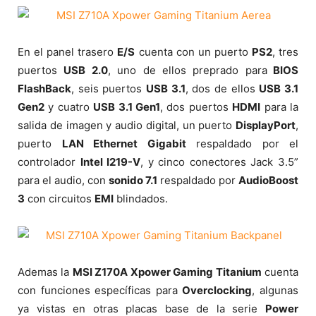
En el panel trasero
E/S
cuenta con un puerto
PS2
, tres
puertos
USB 2.0
, uno de ellos preprado para
BIOS
FlashBack
, seis puertos
USB 3.1
, dos de ellos
USB 3.1
Gen2
y cuatro
USB 3.1 Gen1
, dos puertos
HDMI
para la
salida de imagen y audio digital, un puerto
DisplayPort
,
puerto
LAN Ethernet Gigabit
respaldado por el
controlador
Intel I219-V
, y cinco conectores Jack 3.5”
para el audio, con
sonido 7.1
respaldado por
AudioBoost
3
con circuitos
EMI
blindados.
Ademas la
MSI Z170A Xpower Gaming Titanium
cuenta
con funciones específicas para
Overclocking
, algunas
ya vistas en otras placas base de la serie
Power