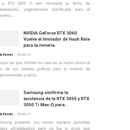
i y RTX 3070 Ti ven retrasada su fecha de
esentación, originalmente planificada para el
óximo...
NVIDIA GeForce RTX 3060:
Vuelve el limitador de Hash Rate
para la minería
is Ferrer
-
30 Abr 21
rece ser que NVIDIA no cesa en la lucha contra el
o de sus tarjetas gráficas para la minería de
iptomonedas, y así lo...
Samsung confirma la
existencia de la RTX 3050 y RTX
3050 Ti Max-Q para...
is Ferrer
-
29 Abr 21
amsung presento sus nuevo equipos portátiles
alaxy ultradelgados, pero no fue lo único que