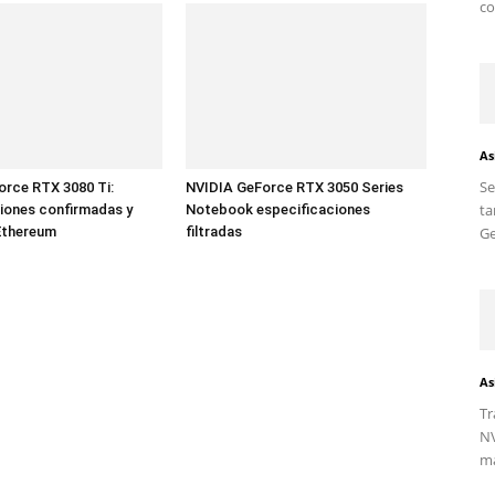
co
As
S
rce RTX 3080 Ti:
NVIDIA GeForce RTX 3050 Series
ta
iones confirmadas y
Notebook especificaciones
Ethereum
filtradas
Ge
As
Tr
NV
ma