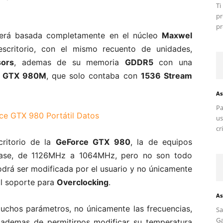
T
pr
pr
será basada completamente en el núcleo
Maxwel
escritorio, con el mismo recuento de unidades,
ors
, ademas de su memoria
GDDR5
con una
a
GTX 980M
, que solo contaba con
1536 Stream
As
Pa
us
cr
ritorio de la
GeForce GTX 980
, la de equipos
 base, de 1126MHz a 1064MHz, pero no son todo
odrá ser modificada por el usuario y no únicamente
al soporte para
Overclocking
.
As
muchos parámetros, no únicamente las frecuencias,
S
G
 ademas de permitirnos modificar su temperatura