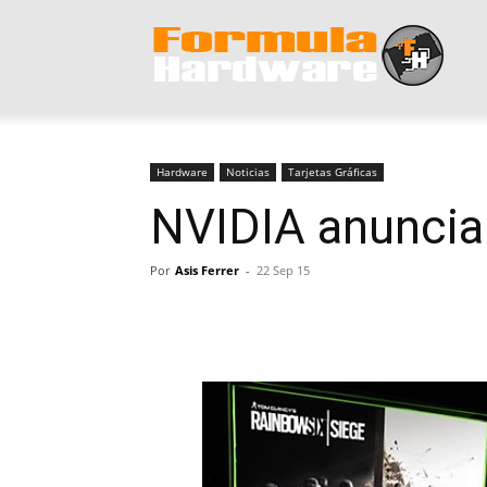
Form
Hard
Hardware
Noticias
Tarjetas Gráficas
NVIDIA anuncia 
Por
Asis Ferrer
-
22 Sep 15