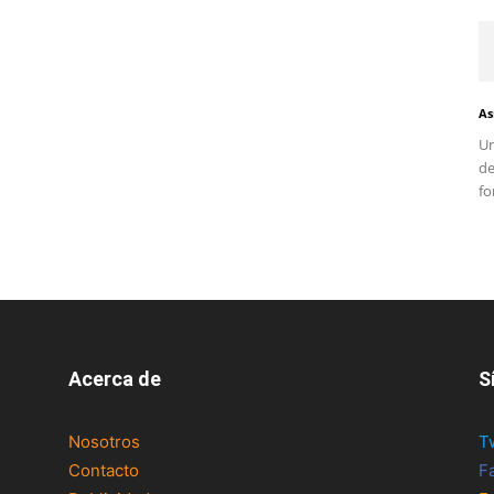
As
Un
d
fo
Acerca de
S
Nosotros
T
Contacto
F