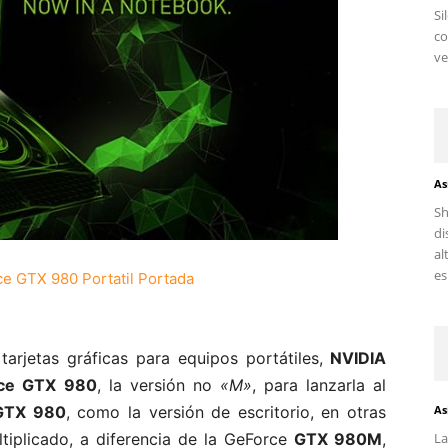
Si
c
ve
As
Sh
di
al
es.
arjetas gráficas para equipos portátiles,
NVIDIA
ce GTX 980
, la versión no
«M»
, para lanzarla al
GTX 980
, como la versión de escritorio, en otras
As
tiplicado, a diferencia de la GeForce
GTX 980M
,
La