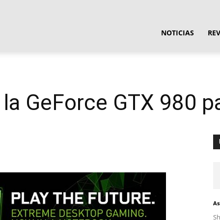
ula
NOTICIAS
RE
ware
la GeForce GTX 980 pa
As
S