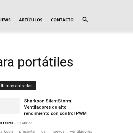
VIEWS
ARTÍCULOS
CONTACTO
ra portátiles
Últimas entradas
Sharkoon SilentStorm:
Ventiladores de alto
rendimiento con control PWM
is Ferrer
-
07 Abr 22
harkoon presenta los nuevos ventiladores