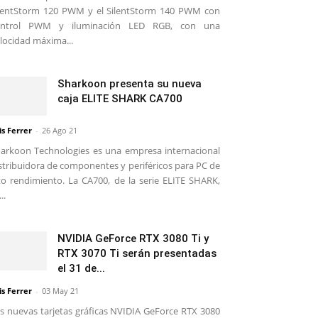
lentStorm 120 PWM y el SilentStorm 140 PWM con
ontrol PWM y iluminación LED RGB, con una
locidad máxima...
Sharkoon presenta su nueva
caja ELITE SHARK CA700
is Ferrer
-
26 Ago 21
arkoon Technologies es una empresa internacional
stribuidora de componentes y periféricos para PC de
to rendimiento. La CA700, de la serie ELITE SHARK,
..
NVIDIA GeForce RTX 3080 Ti y
RTX 3070 Ti serán presentadas
el 31 de...
is Ferrer
-
03 May 21
s nuevas tarjetas gráficas NVIDIA GeForce RTX 3080