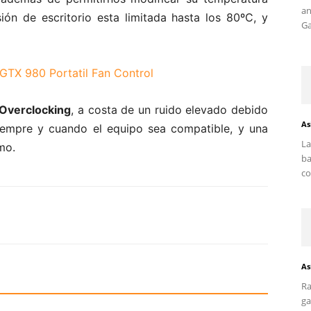
an
ón de escritorio esta limitada hasta los 80ºC, y
Ga
Overclocking
, a costa de un ruido elevado debido
As
 siempre y cuando el equipo sea compatible, y una
La
mo.
ba
co
As
Ra
ga