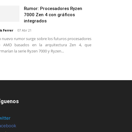
Rumor: Procesadores Ryzen
7000 Zen 4 con gráficos
integrados
is Ferrer
-
07 Abr 21
 nuevo rumor surge sobre los futuros procesadores
e AMD basados en la arquitectura Zen 4, que
rmarían la serie Ryzen 7000 y Ryzen...
íguenos
witter
acebook