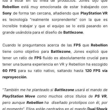
iba a estar en su línea de productos. Jones dijo que
Rebellion
está muy emocionada de estar trabajando con
Sony
de forma tan cercana, añadiendo que
PlayStation VR
es tecnología “realmente sorprendente” con la que es
increíble trabajar y que el equipo se lo está pasando en
grande usándola para el diseño de
Battlezone
.
Cuando le preguntamos acerca de las
FPS
que
Rebellion
tiene como objetivo para
Battlezone
, Jones explicó que
tener un ratio de
FPS
fluido es absolutamente crucial para
tener una buena experiencia en VR y Rebellion ha escogido
60 FPS
para su ratio nativo, saltando hasta
120 FPS vía
reproyección
.
“
También me he planteado si
Battlezone
usará el mando de
PlayStation Move
como muchos otros títulos de
PS VR
,
pero aunque
Rebellion
ha diseñado prototipos con él, por
el momento
”. Ellos están centrados en el mando
Dual Shock