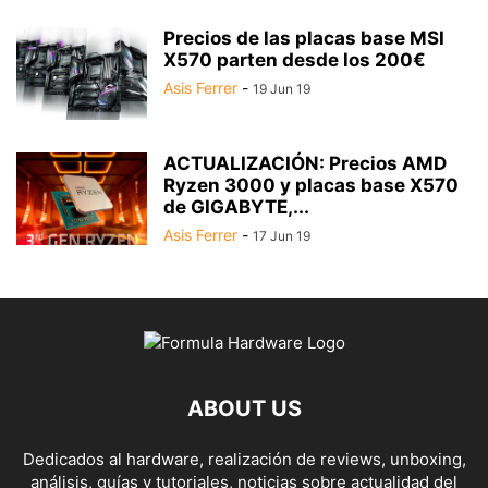
Precios de las placas base MSI
X570 parten desde los 200€
Asis Ferrer
-
19 Jun 19
ACTUALIZACIÓN: Precios AMD
Ryzen 3000 y placas base X570
de GIGABYTE,...
Asis Ferrer
-
17 Jun 19
ABOUT US
Dedicados al hardware, realización de reviews, unboxing,
análisis, guías y tutoriales, noticias sobre actualidad del