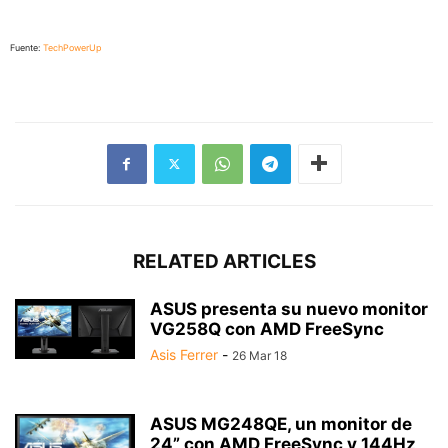
Fuente:
TechPowerUp
RELATED ARTICLES
ASUS presenta su nuevo monitor
VG258Q con AMD FreeSync
Asis Ferrer
-
26 Mar 18
ASUS MG248QE, un monitor de
24” con AMD FreeSync y 144Hz