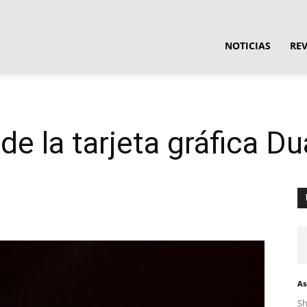
ula
NOTICIAS
RE
ware
e la tarjeta gráfica Du
As
S