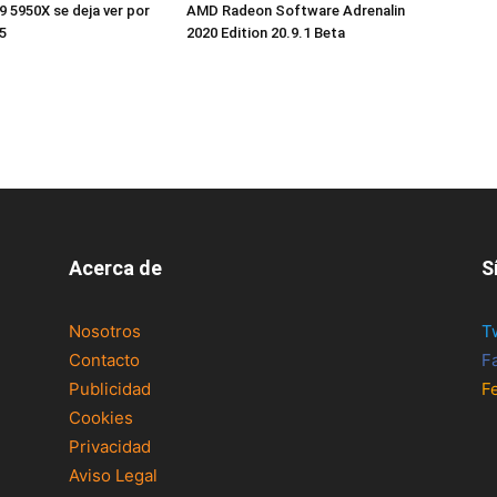
 5950X se deja ver por
AMD Radeon Software Adrenalin
5
2020 Edition 20.9.1 Beta
Acerca de
S
Nosotros
T
Contacto
F
Publicidad
F
Cookies
Privacidad
Aviso Legal