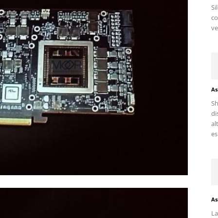
Si
c
ve
As
Sh
di
al
es.
As
La