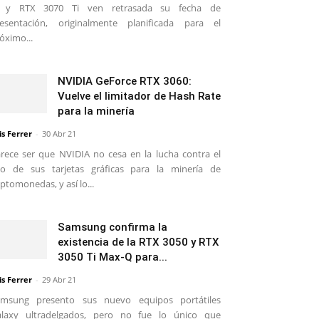
i y RTX 3070 Ti ven retrasada su fecha de
esentación, originalmente planificada para el
óximo...
NVIDIA GeForce RTX 3060:
Vuelve el limitador de Hash Rate
para la minería
is Ferrer
-
30 Abr 21
rece ser que NVIDIA no cesa en la lucha contra el
o de sus tarjetas gráficas para la minería de
iptomonedas, y así lo...
Samsung confirma la
existencia de la RTX 3050 y RTX
3050 Ti Max-Q para...
is Ferrer
-
29 Abr 21
amsung presento sus nuevo equipos portátiles
alaxy ultradelgados, pero no fue lo único que