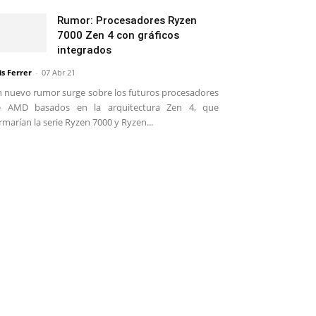
Rumor: Procesadores Ryzen
7000 Zen 4 con gráficos
integrados
is Ferrer
-
07 Abr 21
 nuevo rumor surge sobre los futuros procesadores
e AMD basados en la arquitectura Zen 4, que
rmarían la serie Ryzen 7000 y Ryzen...