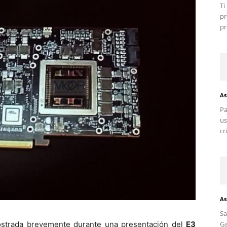
T
pr
pr
As
Pa
us
cr
As
S
strada brevemente durante una presentación del
E3
G