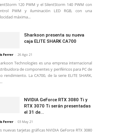
lentStorm 120 PWM y el SilentStorm 140 PWM con
ontrol PWM y iluminación LED RGB, con una
locidad máxima...
Sharkoon presenta su nueva
caja ELITE SHARK CA700
is Ferrer
-
26 Ago 21
arkoon Technologies es una empresa internacional
stribuidora de componentes y periféricos para PC de
to rendimiento. La CA700, de la serie ELITE SHARK,
..
NVIDIA GeForce RTX 3080 Ti y
RTX 3070 Ti serán presentadas
el 31 de...
is Ferrer
-
03 May 21
s nuevas tarjetas gráficas NVIDIA GeForce RTX 3080