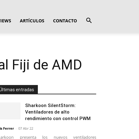
VIEWS
ARTÍCULOS
CONTACTO
al Fiji de AMD
Últimas entradas
Sharkoon SilentStorm:
Ventiladores de alto
rendimiento con control PWM
is Ferrer
-
07 Abr 22
harkoon presenta los nuevos ventiladores