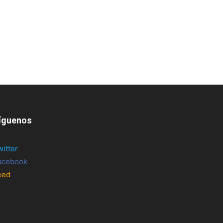
íguenos
witter
acebook
eed