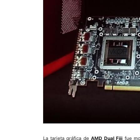
La tarjeta gráfica de
AMD Dual Fiji
fue mo