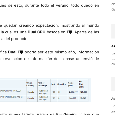
an
ués de esto, durante todo el verano, todo quedo en
Ga
ue quedan creando expectación, mostrando al mundo
, la cual es una
Dual GPU
basada en
Fiji
. Aparte de las
ca del producto.
As
áfica
Dual Fiji
podría ser este mismo año, información
La
la revelación de información de la base un envió de
ba
co
As
Ra
ga
ta nueva tarjeta gráfica es
Fiji Gemini
, y hay que