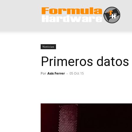
Form
Hard
Noticias
Primeros datos d
Por
Asis Ferrer
-
05 Oct 15