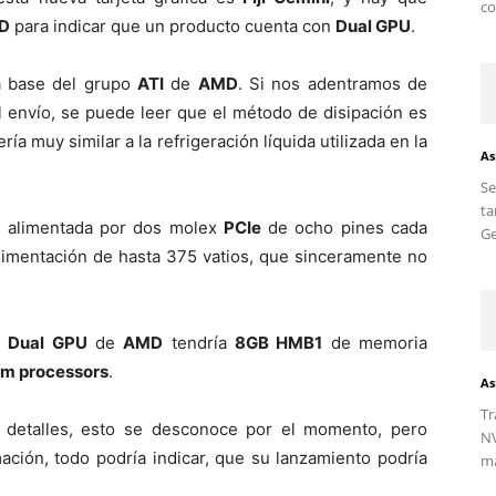
co
D
para indicar que un producto cuenta con
Dual GPU
.
la base del grupo
ATI
de
AMD
. Si nos adentramos de
 envío, se puede leer que el método de disipación es
sería muy similar a la refrigeración líquida utilizada en la
As
S
ta
ía alimentada por dos molex
PCIe
de ocho pines cada
Ge
alimentación de hasta 375 vatios, que sinceramente no
a
Dual GPU
de
AMD
tendría
8GB HMB1
de memoria
am processors
.
As
Tr
 detalles, esto se desconoce por el momento, pero
NV
ación, todo podría indicar, que su lanzamiento podría
ma