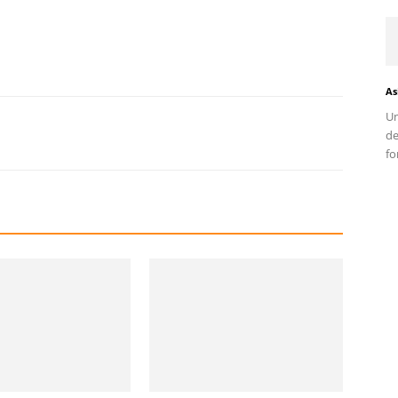
As
Un
d
fo