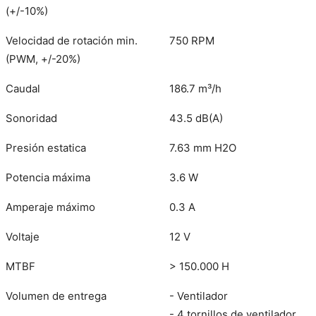
(+/-10%)
Velocidad de rotación min.
750 RPM
(PWM, +/-20%)
Caudal
186.7 m³/h
Sonoridad
43.5 dB(A)
Presión estatica
7.63 mm H2O
Potencia máxima
3.6 W
Amperaje máximo
0.3 A
Voltaje
12 V
MTBF
> 150.000 H
Volumen de entrega
- Ventilador
- 4 tornillos de ventilador