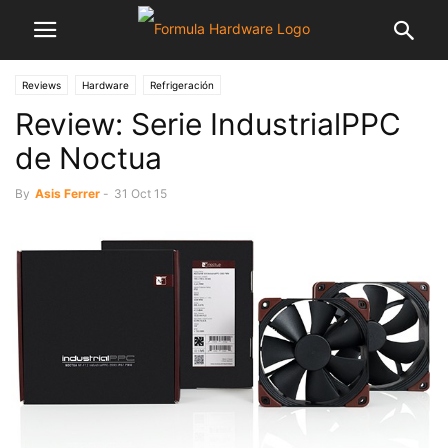
Reviews
Hardware
Refrigeración
Review: Serie IndustrialPPC
de Noctua
By
Asis Ferrer
-
31 Oct 15