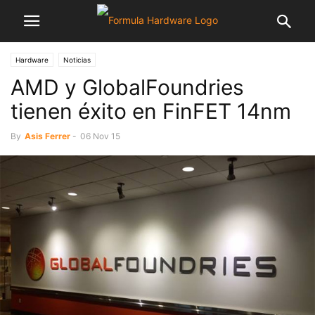
Hardware
Noticias
AMD y GlobalFoundries
tienen éxito en FinFET 14nm
By
Asis Ferrer
-
06 Nov 15