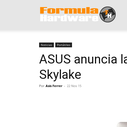
Form
Hard
Noticias
Portátiles
ASUS anuncia la
Skylake
Por
Asis Ferrer
-
22 Nov 15