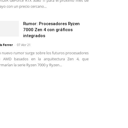
IDIA GeForce RTX 3080 Ti para el próximo mes de
yo con un precio cercano...
Rumor: Procesadores Ryzen
7000 Zen 4 con gráficos
integrados
is Ferrer
-
07 Abr 21
 nuevo rumor surge sobre los futuros procesadores
e AMD basados en la arquitectura Zen 4, que
rmarían la serie Ryzen 7000 y Ryzen...