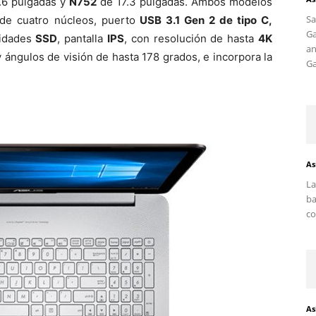
.6 pulgadas y
N752
de 17.3 pulgadas. Ambos modelos
S
de cuatro núcleos, puerto
USB 3.1 Gen 2 de tipo C,
G
idades
SSD
, pantalla
IPS
, con resolución de hasta
4K
an
 ángulos de visión de hasta 178 grados, e incorpora la
Ga
As
La
ba
co
As