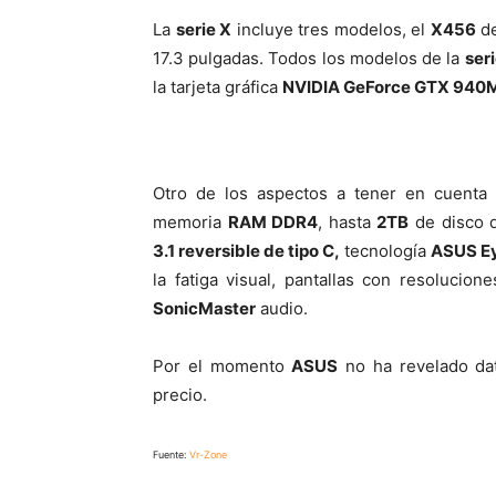
La
serie X
incluye tres modelos, el
X456
de
17.3 pulgadas. Todos los modelos de la
ser
la tarjeta gráfica
NVIDIA GeForce GTX 940
Otro de los aspectos a tener en cuenta
memoria
RAM DDR4
, hasta
2TB
de disco 
3.1 reversible de tipo C,
tecnología
ASUS E
la fatiga visual, pantallas con resolucion
SonicMaster
audio.
Por el momento
ASUS
no ha revelado dat
precio.
Fuente:
Vr-Zone