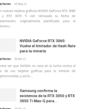
is Ferrer
-
03 May 21
s nuevas tarjetas gráficas NVIDIA GeForce RTX 3080
i y RTX 3070 Ti ven retrasada su fecha de
esentación, originalmente planificada para el
óximo...
NVIDIA GeForce RTX 3060:
Vuelve el limitador de Hash Rate
para la minería
is Ferrer
-
30 Abr 21
rece ser que NVIDIA no cesa en la lucha contra el
o de sus tarjetas gráficas para la minería de
iptomonedas, y así lo...
Samsung confirma la
existencia de la RTX 3050 y RTX
3050 Ti Max-Q para...
is Ferrer
-
29 Abr 21