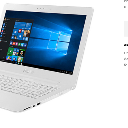
NV
ma
As
Un
d
fo