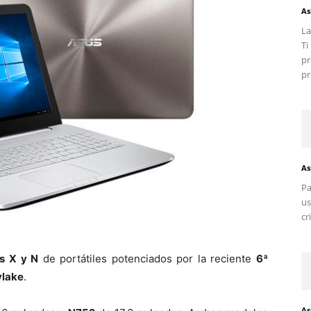
As
La
T
pr
pr
As
Pa
us
cr
es X y N
de portátiles potenciados por la reciente
6ª
ylake
.
As