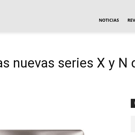
ula
NOTICIAS
RE
ware
s nuevas series X y N d