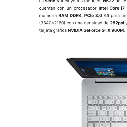
La
serie N
incluye los modelos
N522
de 15
cuentan con un procesador
Intel Core i7
memoria
RAM DDR4
,
PCIe 3.0 x4
para un
(3840×2160) con una densidad de
282ppi
y
tarjeta gráfica
NVIDIA GeForce GTX 960M
.