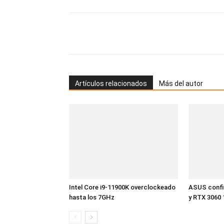
Artículos relacionados
Más del autor
Intel Core i9-11900K overclockeado
ASUS confi
hasta los 7GHz
y RTX 3060