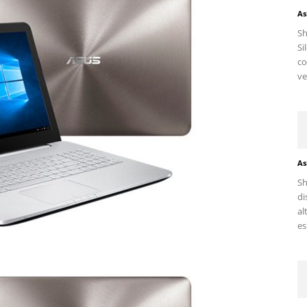
As
S
Si
c
ve
As
Sh
di
al
es.