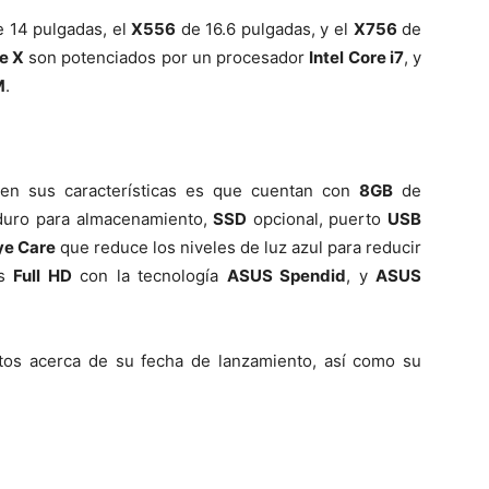
 14 pulgadas, el
X556
de 16.6 pulgadas, y el
X756
de
ie X
son potenciados por un procesador
Intel Core i7
, y
M
.
 en sus características es que cuentan con
8GB
de
duro para almacenamiento,
SSD
opcional, puerto
USB
ye Care
que reduce los niveles de luz azul para reducir
es
Full HD
con la tecnología
ASUS Spendid
, y
ASUS
os acerca de su fecha de lanzamiento, así como su