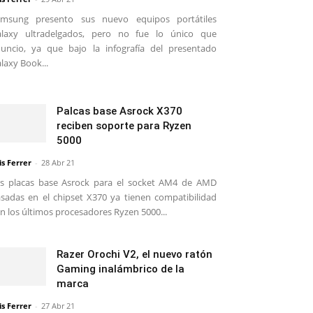
amsung presento sus nuevo equipos portátiles
alaxy ultradelgados, pero no fue lo único que
uncio, ya que bajo la infografía del presentado
laxy Book...
Palcas base Asrock X370
reciben soporte para Ryzen
5000
is Ferrer
-
28 Abr 21
s placas base Asrock para el socket AM4 de AMD
sadas en el chipset X370 ya tienen compatibilidad
n los últimos procesadores Ryzen 5000...
Razer Orochi V2, el nuevo ratón
Gaming inalámbrico de la
marca
is Ferrer
-
27 Abr 21