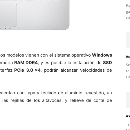
Ra
ga
co
bos modelos vienen con el sistema operativo
Windows
As
emoria
RAM DDR4
, y es posible la instalación de
SSD
S
terfaz
PCIe 3.0 x4
, podrán alcanzar velocidades de
ta
Ge
uentan con tapa y teclado de aluminio revestido, un
las rejillas de los altavoces, y relieve de corte de
As
Tr