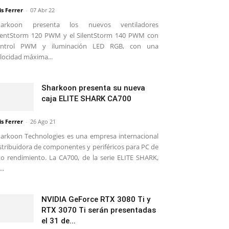
is Ferrer
-
07 Abr 22
harkoon presenta los nuevos ventiladores
lentStorm 120 PWM y el SilentStorm 140 PWM con
ontrol PWM y iluminación LED RGB, con una
locidad máxima...
Sharkoon presenta su nueva
caja ELITE SHARK CA700
is Ferrer
-
26 Ago 21
arkoon Technologies es una empresa internacional
stribuidora de componentes y periféricos para PC de
to rendimiento. La CA700, de la serie ELITE SHARK,
..
NVIDIA GeForce RTX 3080 Ti y
RTX 3070 Ti serán presentadas
el 31 de...