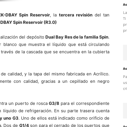
As
La
EK-DBAY Spin Reservoir
, la
tercera revisión
del tan
T
DBAY Spin Reservoir (R3.0)
pr
pr
alización del depósito
Dual Bay Res de la familia Spin
.
r blanco que muestra el líquido que está circulando
a través de la cascada que se encuentra en la cubierta
As
de calidad, y la tapa del mismo fabricada en Acrílico.
Pa
mente con calidad, gracias a un cepillado en negro
us
cr
entra un puerto de rosca
G3/8
para el correspondiente
n líquido de refrigeración. En su parte trasera cuenta
 y uno G3
. Uno de ellos está indicado como orificio de
da. Dos de
G1/4
son para el cerrado de los puertos que
As