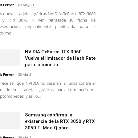
is Ferrer
-
03 May 21
s nuevas tarjetas gráficas NVIDIA GeForce RTX 3080
i y RTX 3070 Ti ven retrasada su fecha de
esentación, originalmente planificada para el
óximo...
NVIDIA GeForce RTX 3060:
Vuelve el limitador de Hash Rate
para la minería
is Ferrer
-
30 Abr 21
rece ser que NVIDIA no cesa en la lucha contra el
o de sus tarjetas gráficas para la minería de
iptomonedas, y así lo...
Samsung confirma la
existencia de la RTX 3050 y RTX
3050 Ti Max-Q para...
is Ferrer
-
29 Abr 21