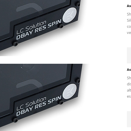
As
S
Si
c
ve
As
Sh
di
al
es.