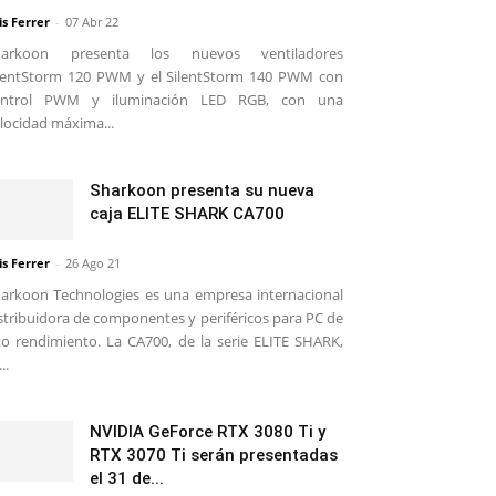
is Ferrer
-
07 Abr 22
harkoon presenta los nuevos ventiladores
lentStorm 120 PWM y el SilentStorm 140 PWM con
ontrol PWM y iluminación LED RGB, con una
locidad máxima...
Sharkoon presenta su nueva
caja ELITE SHARK CA700
is Ferrer
-
26 Ago 21
arkoon Technologies es una empresa internacional
stribuidora de componentes y periféricos para PC de
to rendimiento. La CA700, de la serie ELITE SHARK,
..
NVIDIA GeForce RTX 3080 Ti y
RTX 3070 Ti serán presentadas
el 31 de...