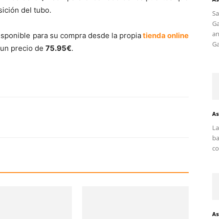
ición del tubo.
S
G
an
isponible para su compra desde la propia
tienda online
Ga
 un precio de
75.95€
.
As
La
ba
co
As