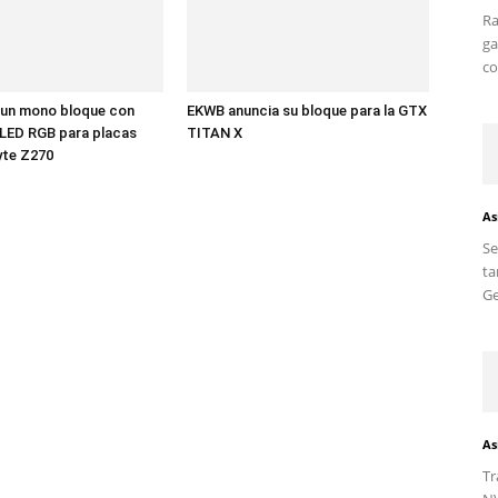
Ra
ga
co
 un mono bloque con
EKWB anuncia su bloque para la GTX
 LED RGB para placas
TITAN X
yte Z270
As
S
ta
Ge
As
Tr