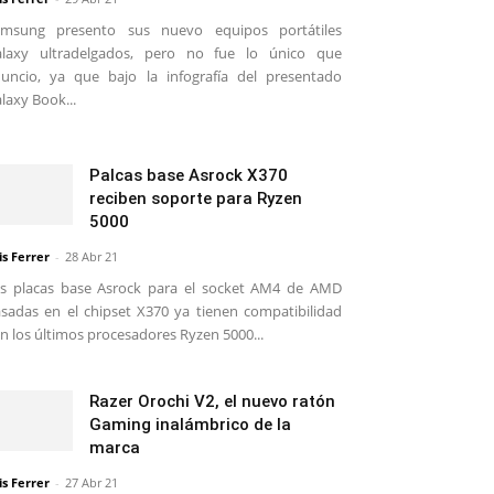
amsung presento sus nuevo equipos portátiles
alaxy ultradelgados, pero no fue lo único que
uncio, ya que bajo la infografía del presentado
laxy Book...
Palcas base Asrock X370
reciben soporte para Ryzen
5000
is Ferrer
-
28 Abr 21
s placas base Asrock para el socket AM4 de AMD
sadas en el chipset X370 ya tienen compatibilidad
n los últimos procesadores Ryzen 5000...
Razer Orochi V2, el nuevo ratón
Gaming inalámbrico de la
marca
is Ferrer
-
27 Abr 21