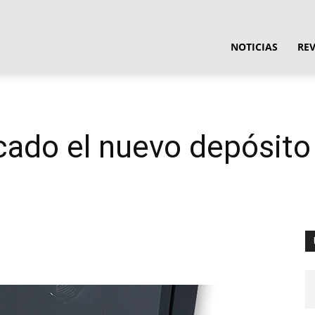
ula
NOTICIAS
RE
ware
rcado el nuevo depósit