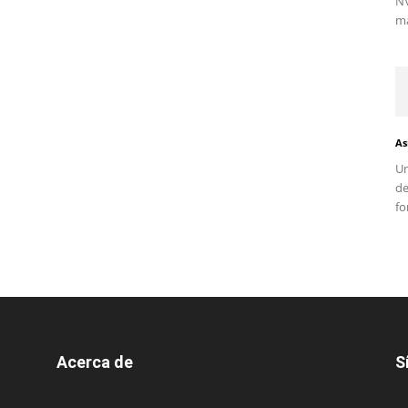
NV
ma
As
Un
d
fo
Acerca de
S