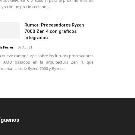
IDIA GeForce RTX 3080 Ti para el próximo mes de
yo con un precio cercano...
Rumor: Procesadores Ryzen
7000 Zen 4 con gráficos
integrados
is Ferrer
-
07 Abr 21
 nuevo rumor surge sobre los futuros procesadores
e AMD basados en la arquitectura Zen 4, que
rmarían la serie Ryzen 7000 y Ryzen...
íguenos