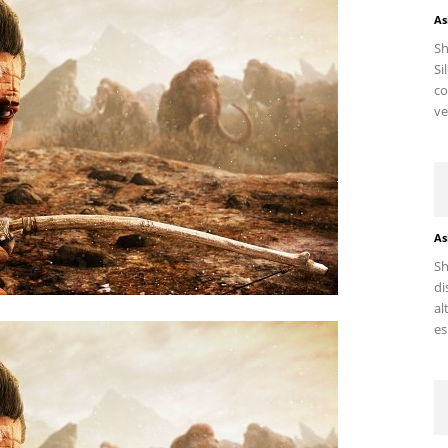
As
S
Si
c
ve
As
Sh
di
al
es.