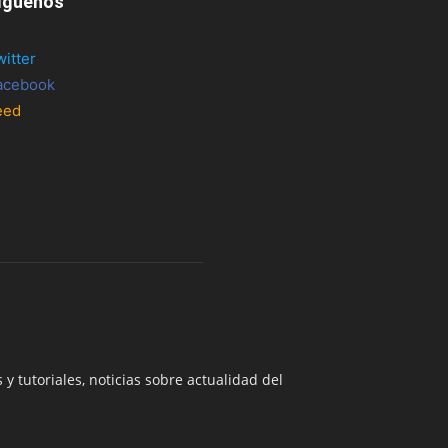
íguenos
witter
acebook
eed
 y tutoriales, noticias sobre actualidad del