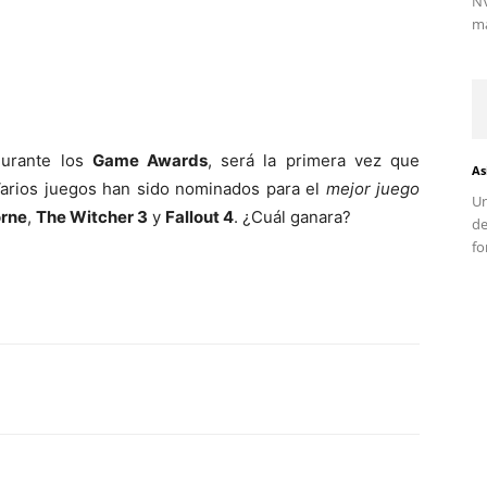
NV
ma
durante los
Game Awards
, será la primera vez que
As
Varios juegos han sido nominados para el
mejor juego
Un
rne
,
The Witcher 3
y
Fallout 4
. ¿Cuál ganara?
d
fo