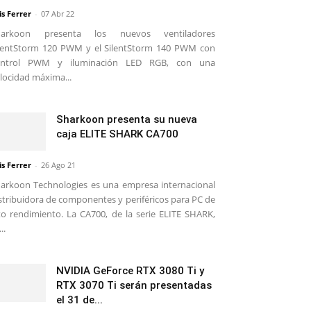
is Ferrer
-
07 Abr 22
harkoon presenta los nuevos ventiladores
lentStorm 120 PWM y el SilentStorm 140 PWM con
ontrol PWM y iluminación LED RGB, con una
locidad máxima...
Sharkoon presenta su nueva
caja ELITE SHARK CA700
is Ferrer
-
26 Ago 21
arkoon Technologies es una empresa internacional
stribuidora de componentes y periféricos para PC de
to rendimiento. La CA700, de la serie ELITE SHARK,
..
NVIDIA GeForce RTX 3080 Ti y
RTX 3070 Ti serán presentadas
el 31 de...