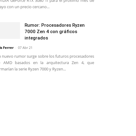
IDIA GeForce RTX 3080 Ti para el próximo mes de
yo con un precio cercano...
Rumor: Procesadores Ryzen
7000 Zen 4 con gráficos
integrados
is Ferrer
-
07 Abr 21
 nuevo rumor surge sobre los futuros procesadores
e AMD basados en la arquitectura Zen 4, que
rmarían la serie Ryzen 7000 y Ryzen...