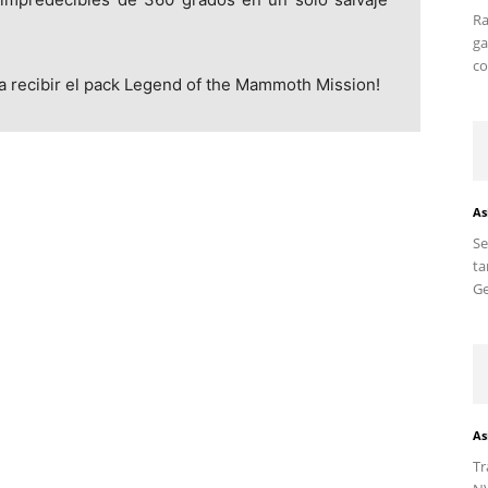
Ra
ga
co
ra recibir el pack Legend of the Mammoth Mission!
As
S
ta
Ge
As
Tr