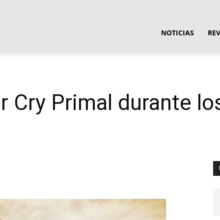
ula
NOTICIAS
RE
ware
r Cry Primal durante l