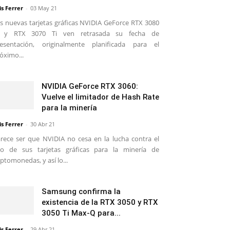
is Ferrer
-
03 May 21
s nuevas tarjetas gráficas NVIDIA GeForce RTX 3080
i y RTX 3070 Ti ven retrasada su fecha de
esentación, originalmente planificada para el
óximo...
NVIDIA GeForce RTX 3060:
Vuelve el limitador de Hash Rate
para la minería
is Ferrer
-
30 Abr 21
rece ser que NVIDIA no cesa en la lucha contra el
o de sus tarjetas gráficas para la minería de
iptomonedas, y así lo...
Samsung confirma la
existencia de la RTX 3050 y RTX
3050 Ti Max-Q para...
is Ferrer
-
29 Abr 21