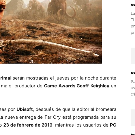
As
La
T
pr
pr
As
Primal
serán mostradas el jueves por la noche durante
Pa
firma el productor de
Game Awards Geoff Keighley
en
us
cr
ses por
Ubisoft
, después de que la editorial bromeara
 La nueva entrega de Far Cry está programada para su
mo
23 de febrero de 2016
, mientras los usuarios de
PC
As