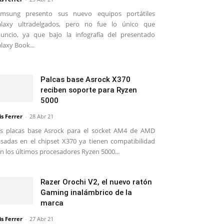
amsung presento sus nuevo equipos portátiles
alaxy ultradelgados, pero no fue lo único que
uncio, ya que bajo la infografía del presentado
laxy Book...
Palcas base Asrock X370
reciben soporte para Ryzen
5000
is Ferrer
-
28 Abr 21
s placas base Asrock para el socket AM4 de AMD
sadas en el chipset X370 ya tienen compatibilidad
n los últimos procesadores Ryzen 5000...
Razer Orochi V2, el nuevo ratón
Gaming inalámbrico de la
marca
is Ferrer
-
27 Abr 21