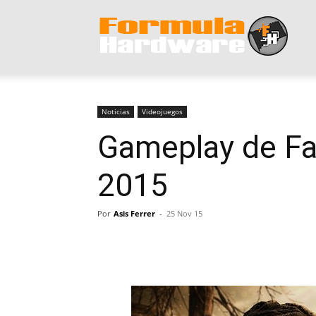
Form
Hard
Noticias
Videojuegos
Gameplay de Fa
2015
Por
Asis Ferrer
-
25 Nov 15