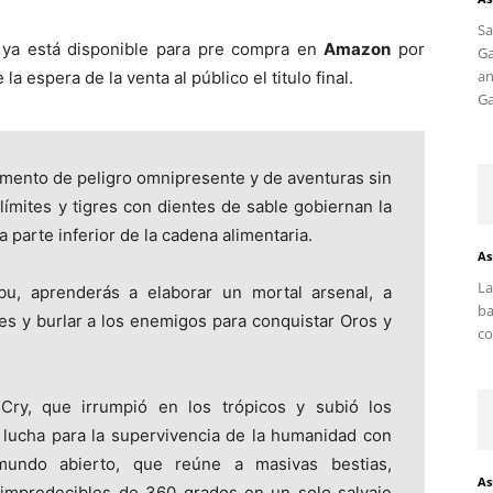
S
ya está disponible para pre compra en
Amazon
por
G
an
la espera de la venta al público el titulo final.
Ga
omento de peligro omnipresente y de aventuras sin
límites y tigres con dientes de sable gobiernan la
a parte inferior de la cadena alimentaria.
As
La
bu, aprenderás a elaborar un mortal arsenal, a
ba
s y burlar a los enemigos para conquistar Oros y
co
 Cry, que irrumpió en los trópicos y subió los
l lucha para la supervivencia de la humanidad con
ndo abierto, que reúne a masivas bestias,
As
impredecibles de 360 grados en un solo salvaje