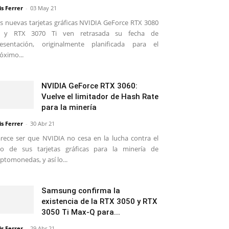
is Ferrer
-
03 May 21
s nuevas tarjetas gráficas NVIDIA GeForce RTX 3080
i y RTX 3070 Ti ven retrasada su fecha de
esentación, originalmente planificada para el
óximo...
NVIDIA GeForce RTX 3060:
Vuelve el limitador de Hash Rate
para la minería
is Ferrer
-
30 Abr 21
rece ser que NVIDIA no cesa en la lucha contra el
o de sus tarjetas gráficas para la minería de
iptomonedas, y así lo...
Samsung confirma la
existencia de la RTX 3050 y RTX
3050 Ti Max-Q para...
is Ferrer
-
29 Abr 21