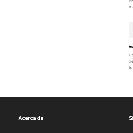
NV
ma
As
Un
d
fo
Acerca de
S