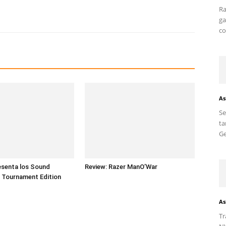
Ra
ga
co
As
S
ta
Ge
esenta los Sound
Review: Razer ManO’War
 Tournament Edition
As
Tr