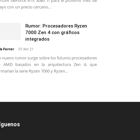
IDIA GeForce RTX 3080 Ti para el próximo mes de
yo con un precio cercano...
Rumor: Procesadores Ryzen
7000 Zen 4 con gráficos
integrados
is Ferrer
-
07 Abr 21
 nuevo rumor surge sobre los futuros procesadores
e AMD basados en la arquitectura Zen 4, que
rmarían la serie Ryzen 7000 y Ryzen...
íguenos