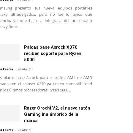
amsung presento sus nuevo equipos portátiles
alaxy ultradelgados, pero no fue lo único que
uncio, ya que bajo la infografía del presentado
laxy Book...
Palcas base Asrock X370
reciben soporte para Ryzen
5000
is Ferrer
-
28 Abr 21
s placas base Asrock para el socket AM4 de AMD
sadas en el chipset X370 ya tienen compatibilidad
n los últimos procesadores Ryzen 5000...
Razer Orochi V2, el nuevo ratón
Gaming inalámbrico de la
marca
is Ferrer
-
27 Abr 21