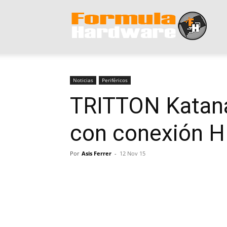
Form
Hard
Noticias
Periféricos
TRITTON Katana 
con conexión 
Por
Asis Ferrer
-
12 Nov 15