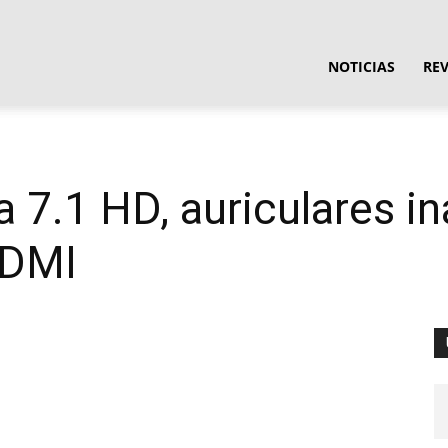
ula
NOTICIAS
RE
ware
7.1 HD, auriculares in
HDMI