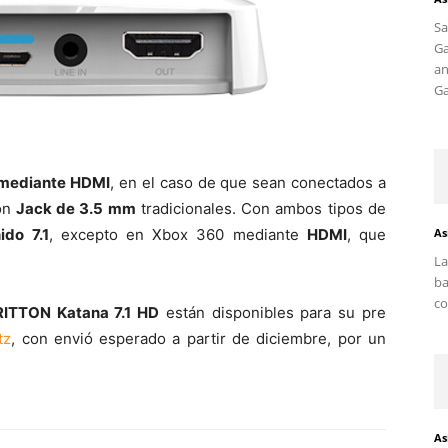
S
G
an
Ga
mediante HDMI
, en el caso de que sean conectados a
ión
Jack de 3.5 mm
tradicionales. Con ambos tipos de
ido 7.1
, excepto en Xbox 360 mediante
HDMI
, que
As
La
ba
co
ITTON Katana 7.1 HD
están disponibles para su pre
tz
, con envió esperado a partir de diciembre, por un
As