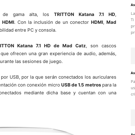
As
La
s de gama alta, los
TRITTON Katana 7.1 HD
,
T
n
HDMI
. Con la inclusión de un conector
HDMI
,
Mad
pr
bilidad entre PC y consola.
pr
ITTON Katana 7.1 HD de Mad Catz
, son cascos
que ofrecen una gran experiencia de audio, además,
urante las sesiones de juego.
As
por USB, por la que serán conectados los auriculares
Pa
mentación con conexión micro
USB de 1.5 metros
para la
us
conectados mediante dicha base y cuentan con una
cr
As