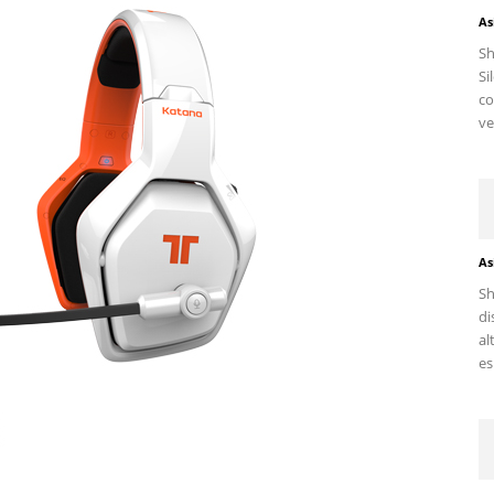
As
S
Si
c
ve
As
Sh
di
al
es.