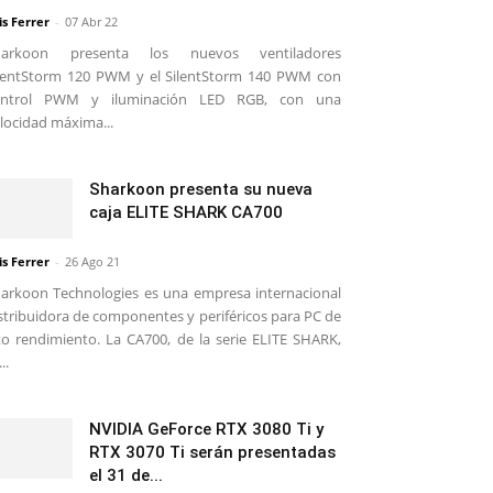
is Ferrer
-
07 Abr 22
harkoon presenta los nuevos ventiladores
lentStorm 120 PWM y el SilentStorm 140 PWM con
ontrol PWM y iluminación LED RGB, con una
locidad máxima...
Sharkoon presenta su nueva
caja ELITE SHARK CA700
is Ferrer
-
26 Ago 21
arkoon Technologies es una empresa internacional
stribuidora de componentes y periféricos para PC de
to rendimiento. La CA700, de la serie ELITE SHARK,
..
NVIDIA GeForce RTX 3080 Ti y
RTX 3070 Ti serán presentadas
el 31 de...