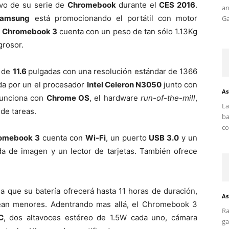
ivo de su serie de
Chromebook
durante el
CES 2016
.
an
amsung
está promocionando el portátil con motor
Ga
l
Chromebook 3
cuenta con un peso de tan sólo 1.13Kg
grosor.
 de
11.6
pulgadas con una resolución estándar de 1366
ada por un el procesador
Intel Celeron N3050
junto con
As
 funciona con
Chrome OS
, el hardware
run-of-the-mill
,
La
de tareas.
ba
co
omebook 3
cuenta con
Wi-Fi
, un puerto
USB 3.0
y un
da de imagen y un lector de tarjetas. También ofrece
a que su batería ofrecerá hasta 11 horas de duración,
As
sean menores. Adentrando mas allá, el Chromebook 3
Ra
C
, dos altavoces estéreo de 1.5W cada uno, cámara
ga