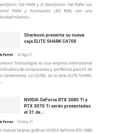
lentStorm 120 PWM y el SilentStorm 140 PWM con
ontrol PWM y iluminación LED RGB, con una
locidad máxima...
Sharkoon presenta su nueva
caja ELITE SHARK CA700
is Ferrer
-
26 Ago 21
arkoon Technologies es una empresa internacional
stribuidora de componentes y periféricos para PC de
to rendimiento. La CA700, de la serie ELITE SHARK,
..
NVIDIA GeForce RTX 3080 Ti y
RTX 3070 Ti serán presentadas
el 31 de...
is Ferrer
-
03 May 21
s nuevas tarjetas gráficas NVIDIA GeForce RTX 3080