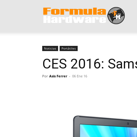
Form
Hard
Noticias
Portátiles
CES 2016: Sam
Por
Asis Ferrer
-
06 Ene 16