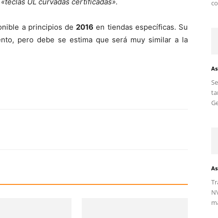
n
«teclas UL curvadas certificadas».
co
onible a principios de
2016
en tiendas específicas. Su
nto, pero debe se estima que será muy similar a la
As
S
ta
Ge
As
Tr
NV
ma