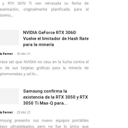
i y RTX 3070 Ti ven retrasada su fecha de
esentación, originalmente planificada para el
óximo...
NVIDIA GeForce RTX 3060:
Vuelve el limitador de Hash Rate
para la minería
is Ferrer
-
30 Abr 21
rece ser que NVIDIA no cesa en la lucha contra el
o de sus tarjetas gráficas para la minería de
iptomonedas, y así lo...
Samsung confirma la
existencia de la RTX 3050 y RTX
3050 Ti Max-Q para...
is Ferrer
-
29 Abr 21
amsung presento sus nuevo equipos portátiles
alaxy ultradelgados, pero no fue lo único que