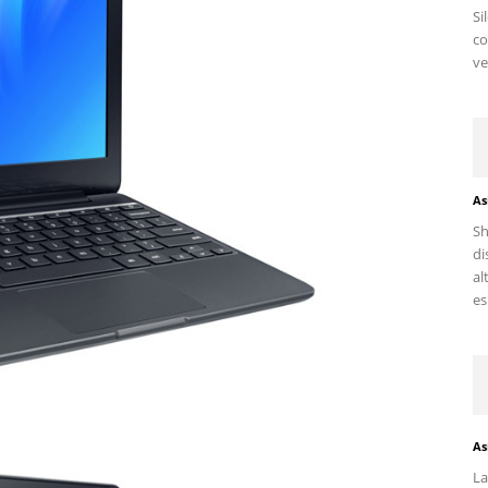
Si
c
ve
As
Sh
di
al
es.
As
La