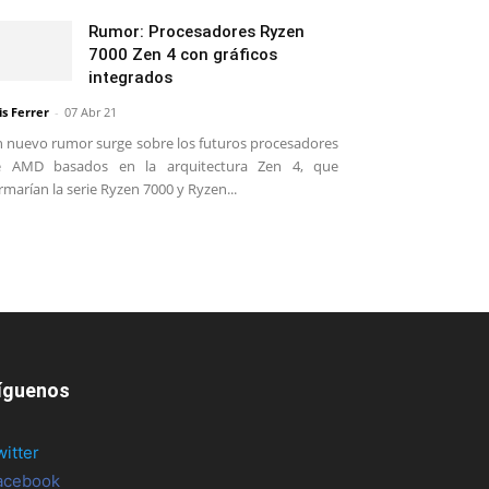
Rumor: Procesadores Ryzen
7000 Zen 4 con gráficos
integrados
is Ferrer
-
07 Abr 21
 nuevo rumor surge sobre los futuros procesadores
e AMD basados en la arquitectura Zen 4, que
rmarían la serie Ryzen 7000 y Ryzen...
íguenos
witter
acebook