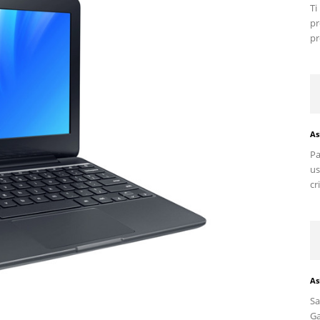
T
pr
pr
As
Pa
us
cr
As
S
G