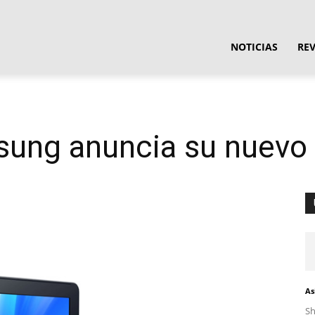
ula
NOTICIAS
RE
ware
sung anuncia su nuevo
As
S