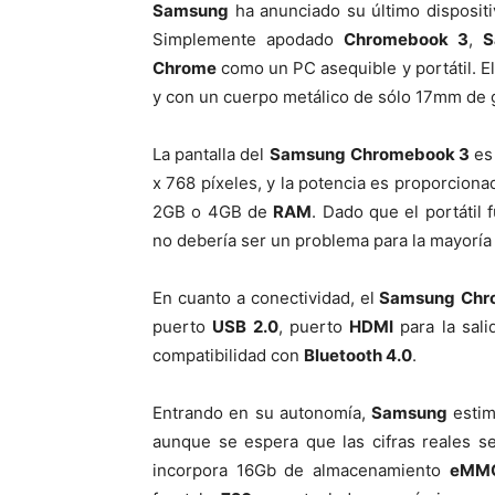
Samsung
ha anunciado su último disposit
Simplemente apodado
Chromebook 3
,
S
Chrome
como un PC asequible y portátil. E
y con un cuerpo metálico de sólo 17mm de 
La pantalla del
Samsung
Chromebook 3
es
x 768 píxeles, y la potencia es proporcion
2GB o 4GB de
RAM
. Dado que el portátil
no debería ser un problema para la mayoría 
En cuanto a conectividad, el
Samsung
Chr
puerto
USB 2.0
, puerto
HDMI
para la sali
compatibilidad con
Bluetooth 4.0
.
Entrando en su autonomía,
Samsung
estim
aunque se espera que las cifras reales 
incorpora 16Gb de almacenamiento
eMM