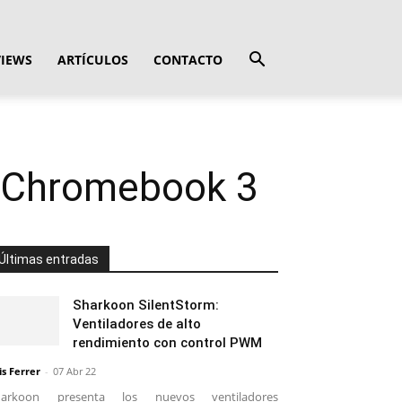
VIEWS
ARTÍCULOS
CONTACTO
 Chromebook 3
Últimas entradas
Sharkoon SilentStorm:
Ventiladores de alto
rendimiento con control PWM
is Ferrer
-
07 Abr 22
harkoon presenta los nuevos ventiladores