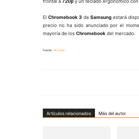
frontal a
720p
y un teclado ergonómico co
El
Chromebook 3
de
Samsung
estará disp
precio no ha sido anunciado por el mome
mayoría de los
Chromebook
del mercado.
Fuente:
VR-Zone
Artículos relacionados
Más del autor