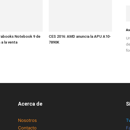
As
trabooks Notebook 9 de
CES 2016: AMD anuncia la APU A10-
Un
a la venta
7890K
d
fo
Acerca de
S
Nosotros
T
Contacto
F