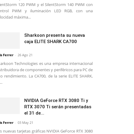
lentStorm 120 PWM y el SilentStorm 140 PWM con
ontrol PWM y iluminación LED RGB, con una
locidad máxima...
Sharkoon presenta su nueva
caja ELITE SHARK CA700
is Ferrer
-
26 Ago 21
arkoon Technologies es una empresa internacional
stribuidora de componentes y periféricos para PC de
to rendimiento. La CA700, de la serie ELITE SHARK,
..
NVIDIA GeForce RTX 3080 Ti y
RTX 3070 Ti serán presentadas
el 31 de...
is Ferrer
-
03 May 21
s nuevas tarjetas gráficas NVIDIA GeForce RTX 3080