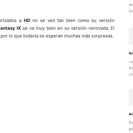
an
Ga
erizados a
HD
no se ven tan bien como su versión
Fantasy IX
se ve muy bien en su versión renovada. El
o, por lo que todavía se esperan muchas más sorpresas.
As
La
ba
co
As
Ra
ga