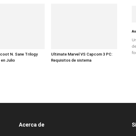
As
Un
d
fo
coot N. Sane Trilogy
Ultimate Marvel VS Capcom 3 PC:
 en Julio
Requisitos de sistema
Acerca de
S