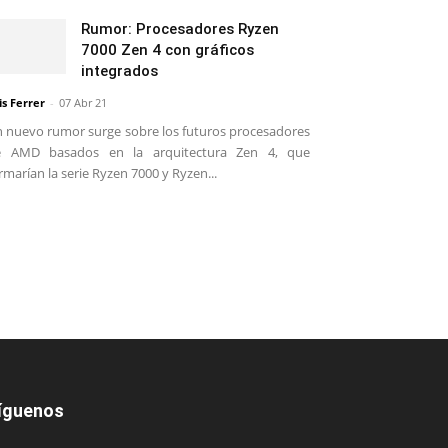
Rumor: Procesadores Ryzen
7000 Zen 4 con gráficos
integrados
is Ferrer
-
07 Abr 21
 nuevo rumor surge sobre los futuros procesadores
e AMD basados en la arquitectura Zen 4, que
rmarían la serie Ryzen 7000 y Ryzen...
íguenos