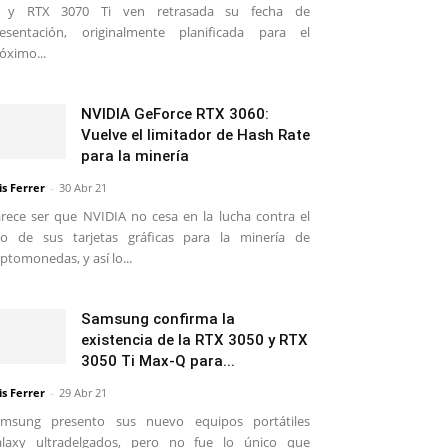
i y RTX 3070 Ti ven retrasada su fecha de
esentación, originalmente planificada para el
óximo...
NVIDIA GeForce RTX 3060:
Vuelve el limitador de Hash Rate
para la minería
is Ferrer
-
30 Abr 21
rece ser que NVIDIA no cesa en la lucha contra el
o de sus tarjetas gráficas para la minería de
iptomonedas, y así lo...
Samsung confirma la
existencia de la RTX 3050 y RTX
3050 Ti Max-Q para...
is Ferrer
-
29 Abr 21
amsung presento sus nuevo equipos portátiles
alaxy ultradelgados, pero no fue lo único que