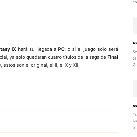
co
As
ntasy IX
hará su llegada a
PC
, o si el juego solo será
S
ial, ya solo quedaran cuatro títulos de la saga de
Final
ta
Ge
C
, estos son el original, el II, el X y XII.
As
Tr
NV
ma