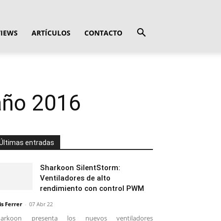
VIEWS
ARTÍCULOS
CONTACTO
 año 2016
Últimas entradas
Sharkoon SilentStorm:
Ventiladores de alto
rendimiento con control PWM
is Ferrer
-
07 Abr 22
harkoon presenta los nuevos ventiladores