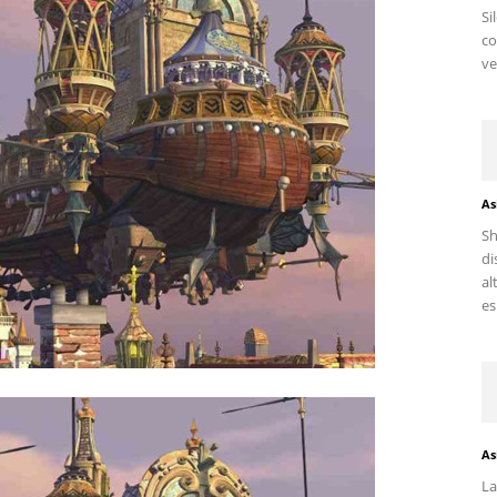
Si
c
ve
As
Sh
di
al
es.
As
La