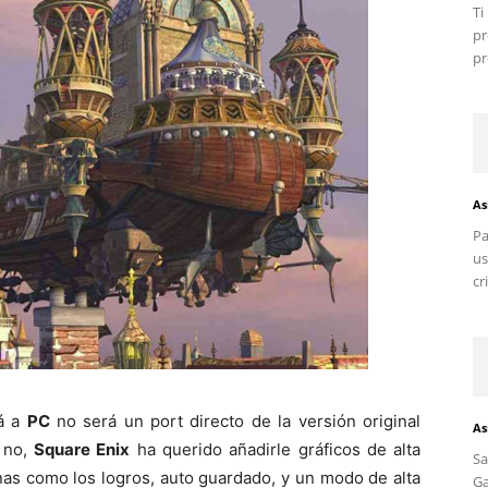
T
pr
pr
As
Pa
us
cr
á a
PC
no será un port directo de la versión original
As
i no,
Square Enix
ha querido añadirle gráficos de alta
S
rnas como los logros, auto guardado, y un modo de alta
G