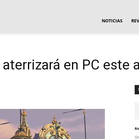
ula
NOTICIAS
RE
ware
X aterrizará en PC este
As
S