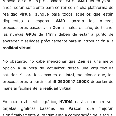
A pesar de que los procesadores
FX
de
AMD
tienen ya sus
años, serán suficiente para correr con dicha plataforma de
realidad virtual, aunque para todos aquellos que estén
dispuestos a esperar,
AMD
lanzará los nuevos
procesadores basados en
Zen
a finales de año, de hecho,
las nuevas
GPUs
de
14nm
deben de estar a punto de
aparecer, diseñadas prácticamente para la introducción a la
realidad virtual
.
No obstante, no cabe mencionar que
Zen
es una mejor
opción a la hora de actualizar desde una arquitectura
anterior. Y para los amantes de
Intel
, mencionar que, los
procesadores a partir del
i5 2500K
/
i7 2600K
deberían de
manejar fácilmente la
realidad virtual
.
En cuanto al sector gráfico,
NVIDIA
dará a conocer sus
tarjetas gráficas basadas en
Pascal
, que mejoran
significativamente el rendimiento a comparación de la actual