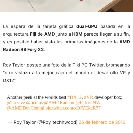
La espera de la tarjeta gráfica
dual-GPU
basada en la
arquitectura
Fiji
de
AMD
junto a
HBM
parece llegar a su fin,
y es posible haber visto las primeras imágenes de la
AMD
Radeon R9 Fury X2
.
Roy Taylor posteo una foto de la Tiki PC Twitter, bromeando
“otro vistazo a la mejor caja del mundo el desarrollo VR y
DX12”.
Another peek at the worlds best
#DX12
,
#VR
developer box;
@htcvive
@oculus
@AMDRadeon
@FalconNW
@AMDDevCentral
pic.twitter.com/xOfYEkeR77
— Roy Taylor (@Roy_techhwood)
26 de febrero de 2016