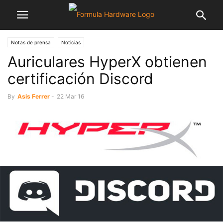
Notas de prensa
Noticias
Auriculares HyperX obtienen
certificación Discord
By
Asis Ferrer
-
22 Mar 16