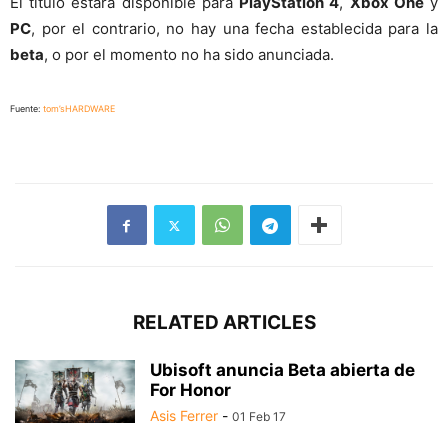
El titulo estará disponible para
PlayStation 4
,
Xbox One
y
PC
, por el contrario, no hay una fecha establecida para la
beta
, o por el momento no ha sido anunciada.
Fuente:
tom’sHARDWARE
RELATED ARTICLES
Ubisoft anuncia Beta abierta de
For Honor
Asis Ferrer
-
01 Feb 17