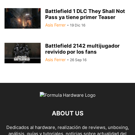
Battlefield 1 DLC They Shall Not
Pass ya tiene primer Teaser
Asis Ferrer
-
19 Dic 16
Battlefield 2142 multijugador
revivido por los fans
Asis Ferrer
-
26 Sep 16
ABOUT US
Dedicados al hardware, realización de reviews, unboxing,
análisis, guías y tutoriales, noticias sobre actualidad del