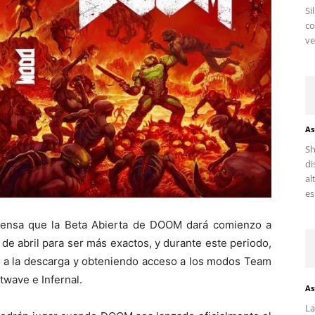
Si
c
ve
As
Sh
di
al
es.
rensa que la Beta Abierta de DOOM dará comienzo a
 de abril para ser más exactos, y durante este periodo,
o a la descarga y obteniendo acceso a los modos Team
wave e Infernal.
As
La