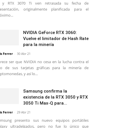
i y RTX 3070 Ti ven retrasada su fecha de
esentación, originalmente planificada para el
óximo...
NVIDIA GeForce RTX 3060:
Vuelve el limitador de Hash Rate
para la minería
is Ferrer
-
30 Abr 21
rece ser que NVIDIA no cesa en la lucha contra el
o de sus tarjetas gráficas para la minería de
iptomonedas, y así lo...
Samsung confirma la
existencia de la RTX 3050 y RTX
3050 Ti Max-Q para...
is Ferrer
-
29 Abr 21
amsung presento sus nuevo equipos portátiles
alaxy ultradelgados, pero no fue lo único que