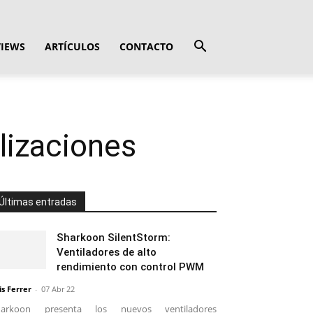
VIEWS
ARTÍCULOS
CONTACTO
lizaciones
Últimas entradas
Sharkoon SilentStorm:
Ventiladores de alto
rendimiento con control PWM
is Ferrer
-
07 Abr 22
harkoon presenta los nuevos ventiladores