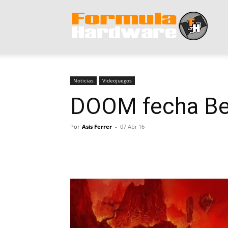
Form
Hard
Noticias
Videojuegos
DOOM fecha Bet
Por
Asis Ferrer
-
07 Abr 16