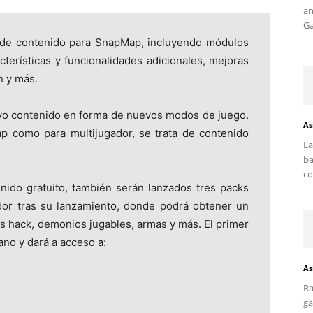
an
Ga
s de contenido para SnapMap, incluyendo módulos
cterísticas y funcionalidades adicionales, mejoras
n y más.
evo contenido en forma de nuevos modos de juego.
As
ap como para multijugador, se trata de contenido
La
ba
co
nido gratuito, también serán lanzados tres packs
or tras su lanzamiento, donde podrá obtener un
 hack, demonios jugables, armas y más. El primer
ano y dará a acceso a:
As
Ra
ga