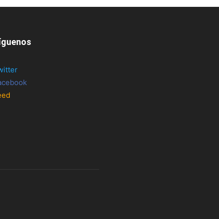
íguenos
witter
acebook
eed