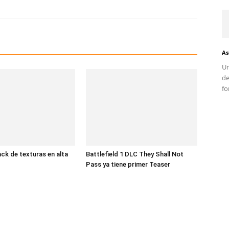
As
Un
d
fo
ack de texturas en alta
Battlefield 1 DLC They Shall Not
Pass ya tiene primer Teaser