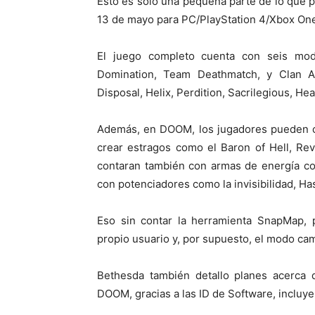
Esto es solo una pequeña parte de lo que 
13 de mayo para PC/PlayStation 4/Xbox On
El juego completo cuenta con seis mod
Domination, Team Deathmatch, y Clan Ar
Disposal, Helix, Perdition, Sacrilegious, H
Además, en DOOM, los jugadores pueden c
crear estragos como el Baron of Hell, Re
contaran también con armas de energía c
con potenciadores como la invisibilidad, H
Eso sin contar la herramienta SnapMap, 
propio usuario y, por supuesto, el modo ca
Bethesda también detallo planes acerca d
DOOM, gracias a las ID de Software, incluy