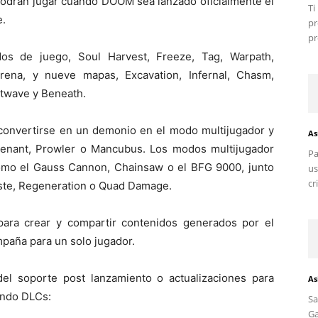
podrán jugar cuando DOOM sea lanzado oficialmente el
T
e.
pr
pr
os de juego, Soul Harvest, Freeze, Tag, Warpath,
ena, y nueve mapas, Excavation, Infernal, Chasm,
eatwave y Beneath.
onvertirse en un demonio en el modo multijugador y
As
venant, Prowler o Mancubus. Los modos multijugador
Pa
omo el Gauss Cannon, Chainsaw o el BFG 9000, junto
us
cr
aste, Regeneration o Quad Damage.
para crear y compartir contenidos generados por el
mpaña para un solo jugador.
el soporte post lanzamiento o actualizaciones para
As
endo DLCs:
S
G