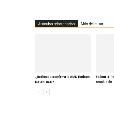
Artículos relacionados
Más del autor
¿Bethesda confirma la AMD Radeon
Fallout 4: P
RX 490 8GB?
resolución