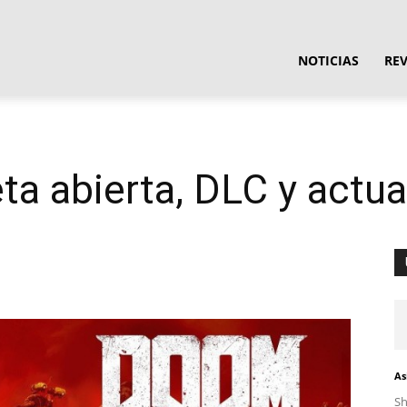
ula
NOTICIAS
RE
ware
a abierta, DLC y actua
As
S