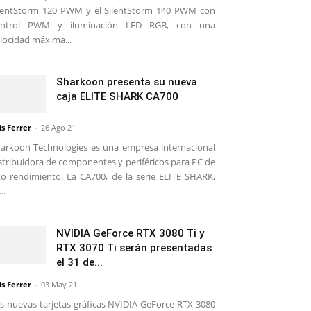
lentStorm 120 PWM y el SilentStorm 140 PWM con
ontrol PWM y iluminación LED RGB, con una
locidad máxima...
Sharkoon presenta su nueva
caja ELITE SHARK CA700
is Ferrer
-
26 Ago 21
arkoon Technologies es una empresa internacional
stribuidora de componentes y periféricos para PC de
to rendimiento. La CA700, de la serie ELITE SHARK,
..
NVIDIA GeForce RTX 3080 Ti y
RTX 3070 Ti serán presentadas
el 31 de...
is Ferrer
-
03 May 21
s nuevas tarjetas gráficas NVIDIA GeForce RTX 3080