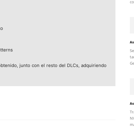
co
to
As
tterns
S
ta
Ge
btenido, junto con el resto del DLCs, adquiriendo
As
Tr
NV
ma