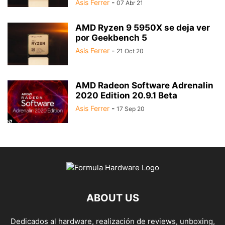
Asis Ferrer
-
07 Abr 21
AMD Ryzen 9 5950X se deja ver
por Geekbench 5
Asis Ferrer
-
21 Oct 20
AMD Radeon Software Adrenalin
2020 Edition 20.9.1 Beta
Asis Ferrer
-
17 Sep 20
ABOUT US
Dedicados al hardware, realización de reviews, unboxing,