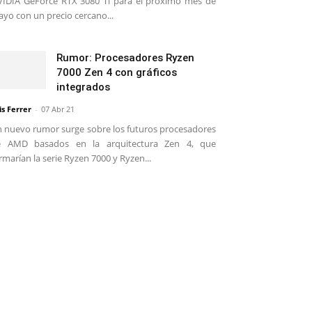
IDIA GeForce RTX 3080 Ti para el próximo mes de
yo con un precio cercano...
Rumor: Procesadores Ryzen
7000 Zen 4 con gráficos
integrados
is Ferrer
-
07 Abr 21
 nuevo rumor surge sobre los futuros procesadores
e AMD basados en la arquitectura Zen 4, que
rmarían la serie Ryzen 7000 y Ryzen...