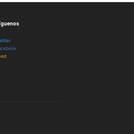
íguenos
witter
acebook
eed