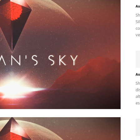
As
S
Si
c
ve
As
Sh
di
al
es.