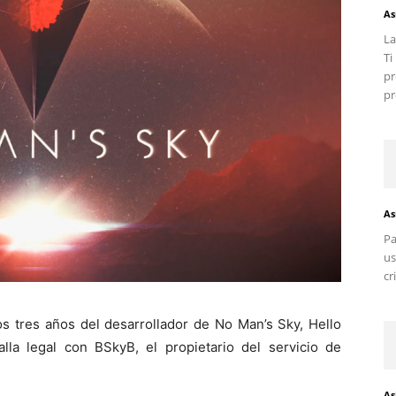
As
La
T
pr
pr
As
Pa
us
cr
os tres años del desarrollador de No Man’s Sky, Hello
la legal con BSkyB, el propietario del servicio de
As