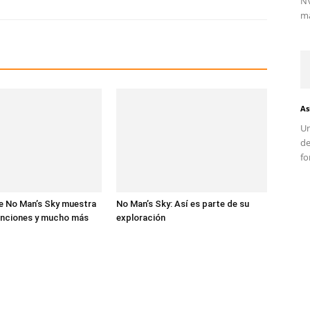
NV
ma
As
Un
d
fo
e No Man’s Sky muestra
No Man’s Sky: Así es parte de su
unciones y mucho más
exploración