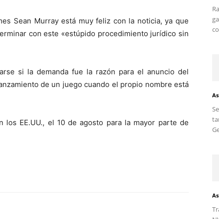
Ra
ga
s Sean Murray está muy feliz con la noticia, ya que
co
terminar con este «estúpido procedimiento jurídico sin
rse si la demanda fue la razón para el anuncio del
l lanzamiento de un juego cuando el propio nombre está
As
S
ta
n los EE.UU., el 10 de agosto para la mayor parte de
Ge
As
Tr