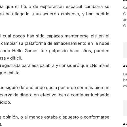
ía que el título de exploración espacial cambiara su
S
a han llegado a un acuerdo amistoso, y han podido
G
an
Ga
l cual pocos han sido capaces mantenerse pie en el
a cambiar su plataforma de almacenamiento en la nube
cuando Hello Games fue golpeado hace años, pueden
a y difícil.
 registrada para esa palabra y consideró que «No mans
As
ue exista.
La
ba
co
que siguió defendiendo que a pesar de ser más bien un
eserva de dinero en efectivo iban a continuar luchando
idido.
de opinión, o al menos estaba dispuesto a conformarse
).
As