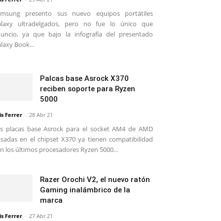
amsung presento sus nuevo equipos portátiles
alaxy ultradelgados, pero no fue lo único que
uncio, ya que bajo la infografía del presentado
laxy Book...
Palcas base Asrock X370
reciben soporte para Ryzen
5000
is Ferrer
-
28 Abr 21
s placas base Asrock para el socket AM4 de AMD
sadas en el chipset X370 ya tienen compatibilidad
n los últimos procesadores Ryzen 5000...
Razer Orochi V2, el nuevo ratón
Gaming inalámbrico de la
marca
is Ferrer
-
27 Abr 21