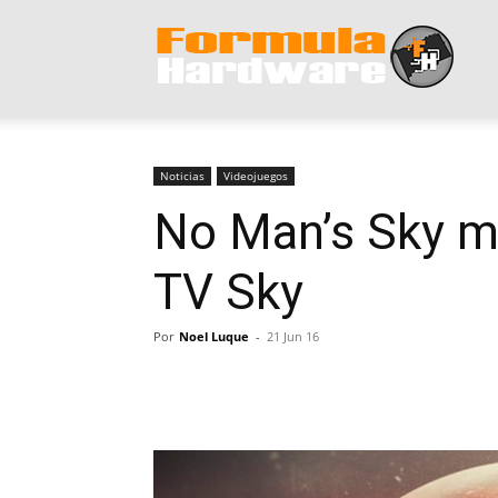
Form
Hard
Noticias
Videojuegos
No Man’s Sky ma
TV Sky
Por
Noel Luque
-
21 Jun 16