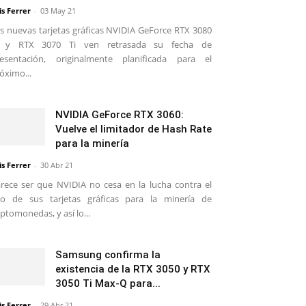
is Ferrer
-
03 May 21
s nuevas tarjetas gráficas NVIDIA GeForce RTX 3080
i y RTX 3070 Ti ven retrasada su fecha de
esentación, originalmente planificada para el
óximo...
NVIDIA GeForce RTX 3060:
Vuelve el limitador de Hash Rate
para la minería
is Ferrer
-
30 Abr 21
rece ser que NVIDIA no cesa en la lucha contra el
o de sus tarjetas gráficas para la minería de
iptomonedas, y así lo...
Samsung confirma la
existencia de la RTX 3050 y RTX
3050 Ti Max-Q para...
is Ferrer
-
29 Abr 21