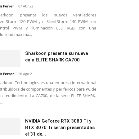
is Ferrer
-
07 Abr 22
harkoon presenta los nuevos ventiladores
lentStorm 120 PWM y el SilentStorm 140 PWM con
ontrol PWM y iluminación LED RGB, con una
locidad máxima...
Sharkoon presenta su nueva
caja ELITE SHARK CA700
is Ferrer
-
26 Ago 21
arkoon Technologies es una empresa internacional
stribuidora de componentes y periféricos para PC de
to rendimiento. La CA700, de la serie ELITE SHARK,
..
NVIDIA GeForce RTX 3080 Ti y
RTX 3070 Ti serán presentadas
el 31 de...