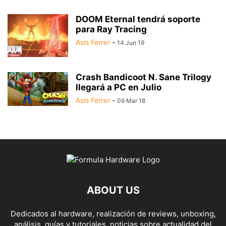
DOOM Eternal tendrá soporte
para Ray Tracing
Asis Ferrer
-
14 Jun 19
Crash Bandicoot N. Sane Trilogy
llegará a PC en Julio
Asis Ferrer
-
09 Mar 18
ABOUT US
Dedicados al hardware, realización de reviews, unboxing,
análisis, guías y tutoriales, noticias sobre actualidad del