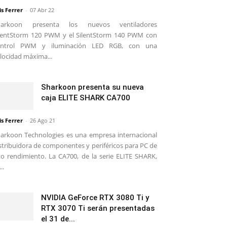
is Ferrer
-
07 Abr 22
harkoon presenta los nuevos ventiladores
lentStorm 120 PWM y el SilentStorm 140 PWM con
ontrol PWM y iluminación LED RGB, con una
locidad máxima...
Sharkoon presenta su nueva
caja ELITE SHARK CA700
is Ferrer
-
26 Ago 21
arkoon Technologies es una empresa internacional
stribuidora de componentes y periféricos para PC de
to rendimiento. La CA700, de la serie ELITE SHARK,
..
NVIDIA GeForce RTX 3080 Ti y
RTX 3070 Ti serán presentadas
el 31 de...