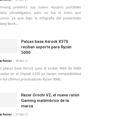
amsung presento sus nuevo equipos portátiles
alaxy ultradelgados, pero no fue lo único que
uncio, ya que bajo la infografía del presentado
laxy Book...
Palcas base Asrock X370
reciben soporte para Ryzen
5000
is Ferrer
-
28 Abr 21
s placas base Asrock para el socket AM4 de AMD
sadas en el chipset X370 ya tienen compatibilidad
n los últimos procesadores Ryzen 5000...
Razer Orochi V2, el nuevo ratón
Gaming inalámbrico de la
marca
is Ferrer
-
27 Abr 21