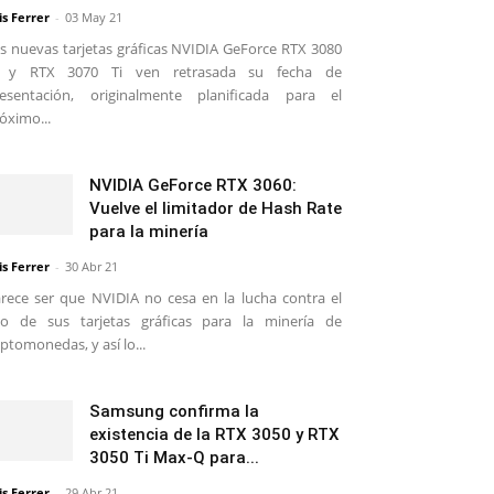
is Ferrer
-
03 May 21
s nuevas tarjetas gráficas NVIDIA GeForce RTX 3080
i y RTX 3070 Ti ven retrasada su fecha de
esentación, originalmente planificada para el
óximo...
NVIDIA GeForce RTX 3060:
Vuelve el limitador de Hash Rate
para la minería
is Ferrer
-
30 Abr 21
rece ser que NVIDIA no cesa en la lucha contra el
o de sus tarjetas gráficas para la minería de
iptomonedas, y así lo...
Samsung confirma la
existencia de la RTX 3050 y RTX
3050 Ti Max-Q para...
is Ferrer
-
29 Abr 21