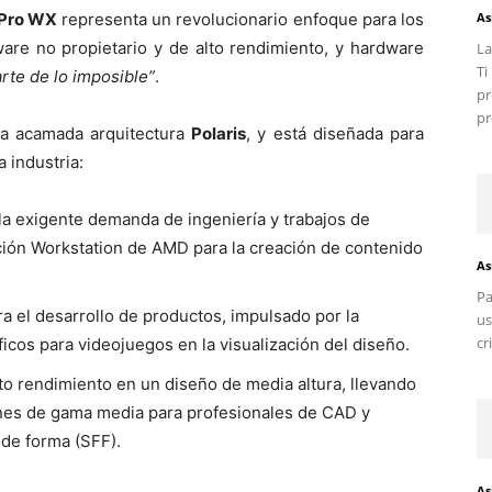
Pro WX
representa un revolucionario enfoque para los
As
ware no propietario y de alto rendimiento, y hardware
La
T
arte de lo imposible”
.
pr
pr
a acamada arquitectura
Polaris
, y está diseñada para
 industria:
a exigente demanda de ingeniería y trabajos de
ción Workstation de AMD para la creación de contenido
As
Pa
a el desarrollo de productos, impulsado por la
us
cr
icos para videojuegos en la visualización del diseño.
to rendimiento en un diseño de media altura, llevando
nes de gama media para profesionales de CAD y
 de forma (SFF).
As