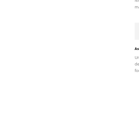
NV
ma
As
Un
d
fo