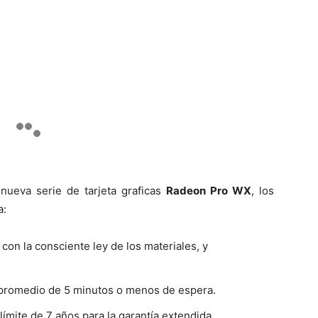
nueva serie de tarjeta graficas
Radeon Pro WX
, los
a:
on la consciente ley de los materiales, y
 promedio de 5 minutos o menos de espera.
límite de 7 años para la garantía extendida.