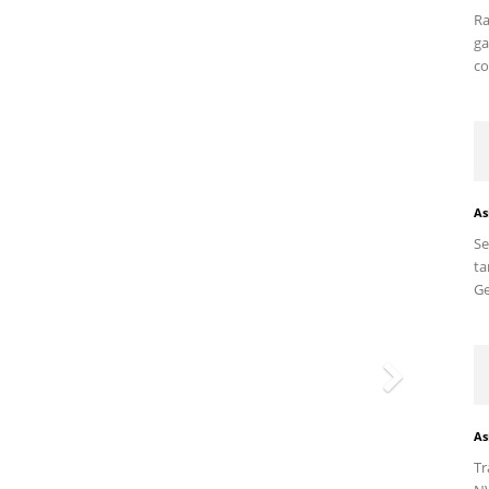
Ra
ga
co
As
S
ta
Ge
As
Tr