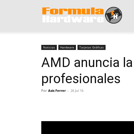
Form
Hard
Noticias
Hardware
Tarjetas Gráficas
AMD anuncia la
profesionales
Por
Asis Ferrer
-
26 Jul 16