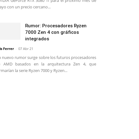
IDIA GeForce RTX 3080 Ti para el próximo mes de
yo con un precio cercano...
Rumor: Procesadores Ryzen
7000 Zen 4 con gráficos
integrados
is Ferrer
-
07 Abr 21
 nuevo rumor surge sobre los futuros procesadores
e AMD basados en la arquitectura Zen 4, que
rmarían la serie Ryzen 7000 y Ryzen...