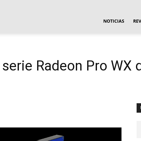
ula
NOTICIAS
RE
ware
 serie Radeon Pro WX 