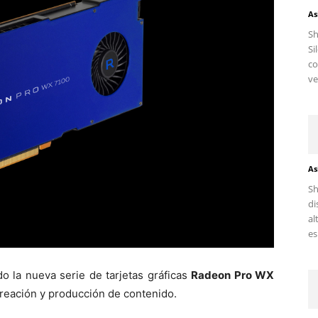
As
S
Si
c
ve
As
Sh
di
al
es.
o la nueva serie de tarjetas gráficas
Radeon Pro WX
creación y producción de contenido.