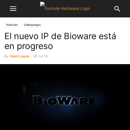
Noticias
Videojuegos
El nuevo IP de Bioware está
en progreso
By
Noel Luque
-
26 Jul 16