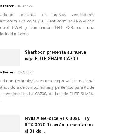
is Ferrer
-
07 Abr 22
harkoon presenta los nuevos ventiladores
lentStorm 120 PWM y el SilentStorm 140 PWM con
ontrol PWM y iluminación LED RGB, con una
locidad máxima...
Sharkoon presenta su nueva
caja ELITE SHARK CA700
is Ferrer
-
26 Ago 21
arkoon Technologies es una empresa internacional
stribuidora de componentes y periféricos para PC de
to rendimiento. La CA700, de la serie ELITE SHARK,
..
NVIDIA GeForce RTX 3080 Ti y
RTX 3070 Ti serán presentadas
el 31 de...