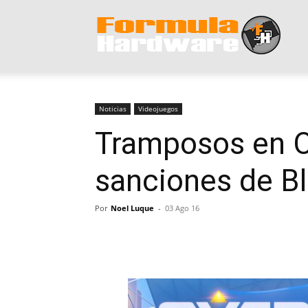
Form
Hard
Noticias
Videojuegos
Tramposos en O
sanciones de Bl
Por
Noel Luque
-
03 Ago 16