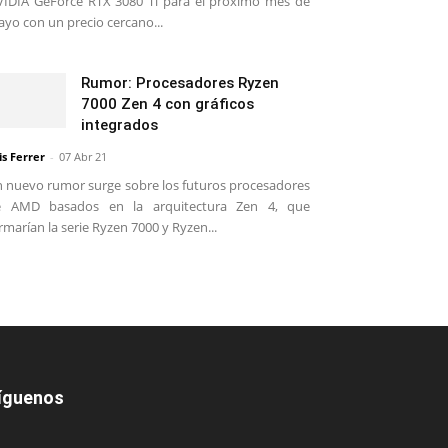
IDIA GeForce RTX 3080 Ti para el próximo mes de
yo con un precio cercano...
Rumor: Procesadores Ryzen
7000 Zen 4 con gráficos
integrados
is Ferrer
-
07 Abr 21
 nuevo rumor surge sobre los futuros procesadores
e AMD basados en la arquitectura Zen 4, que
rmarían la serie Ryzen 7000 y Ryzen...
íguenos