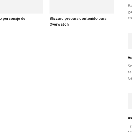
Ra
ga
co
vo personaje de
Blizzard prepara contenido para
Overwatch
As
S
ta
Ge
As
Tr