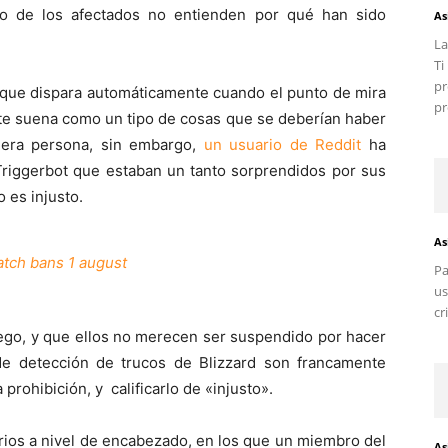
 de los afectados no entienden por qué han sido
As
La
T
pr
 que dispara automáticamente cuando el punto de mira
pr
te suena como un tipo de cosas que se deberían haber
mera persona, sin embargo,
un usuario de Reddit
ha
 Triggerbot que estaban un tanto sorprendidos por sus
 es injusto.
As
tch bans 1 august
Pa
us
cr
ego, y que ellos no merecen ser suspendido por hacer
de detección de trucos de Blizzard son francamente
rohibición, y calificarlo de «injusto».
ios a nivel de encabezado, en los que un miembro del
As