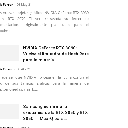
is Ferrer
-
03 May 21
s nuevas tarjetas gráficas NVIDIA GeForce RTX 3080
i y RTX 3070 Ti ven retrasada su fecha de
esentación, originalmente planificada para el
óximo...
NVIDIA GeForce RTX 3060:
Vuelve el limitador de Hash Rate
para la minería
is Ferrer
-
30 Abr 21
rece ser que NVIDIA no cesa en la lucha contra el
o de sus tarjetas gráficas para la minería de
iptomonedas, y así lo...
Samsung confirma la
existencia de la RTX 3050 y RTX
3050 Ti Max-Q para...
is Ferrer
-
29 Abr 21