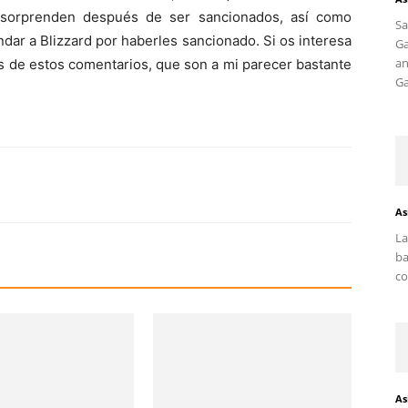
 sorprenden después de ser sancionados, así como
S
dar a Blizzard por haberles sancionado. Si os interesa
G
an
os de estos comentarios, que son a mi parecer bastante
Ga
As
La
ba
co
As