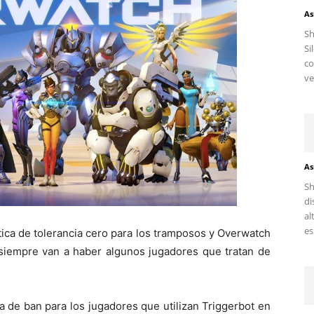
As
S
Si
c
ve
As
Sh
di
al
es.
ítica de tolerancia cero para los tramposos y Overwatch
 siempre van a haber algunos jugadores que tratan de
a de ban para los jugadores que utilizan Triggerbot en