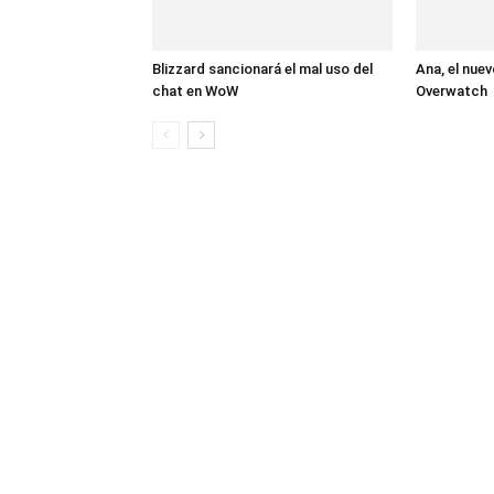
Blizzard sancionará el mal uso del
Ana, el nue
chat en WoW
Overwatch