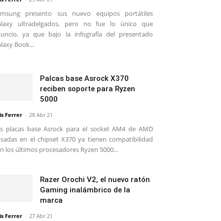
amsung presento sus nuevo equipos portátiles
alaxy ultradelgados, pero no fue lo único que
uncio, ya que bajo la infografía del presentado
laxy Book...
Palcas base Asrock X370
reciben soporte para Ryzen
5000
is Ferrer
-
28 Abr 21
s placas base Asrock para el socket AM4 de AMD
sadas en el chipset X370 ya tienen compatibilidad
n los últimos procesadores Ryzen 5000...
Razer Orochi V2, el nuevo ratón
Gaming inalámbrico de la
marca
is Ferrer
-
27 Abr 21