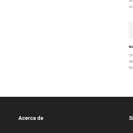
NV
ma
As
Un
d
fo
Acerca de
S