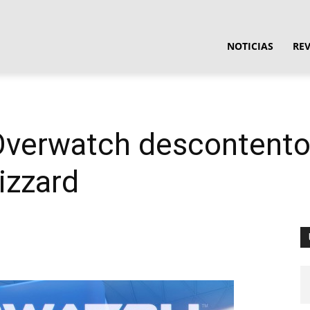
ula
NOTICIAS
RE
ware
verwatch descontentos
izzard