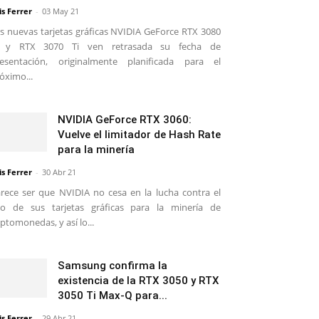
is Ferrer
-
03 May 21
s nuevas tarjetas gráficas NVIDIA GeForce RTX 3080
i y RTX 3070 Ti ven retrasada su fecha de
esentación, originalmente planificada para el
óximo...
NVIDIA GeForce RTX 3060:
Vuelve el limitador de Hash Rate
para la minería
is Ferrer
-
30 Abr 21
rece ser que NVIDIA no cesa en la lucha contra el
o de sus tarjetas gráficas para la minería de
iptomonedas, y así lo...
Samsung confirma la
existencia de la RTX 3050 y RTX
3050 Ti Max-Q para...
is Ferrer
-
29 Abr 21