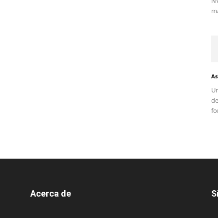
NV
ma
As
Un
d
fo
Acerca de
S