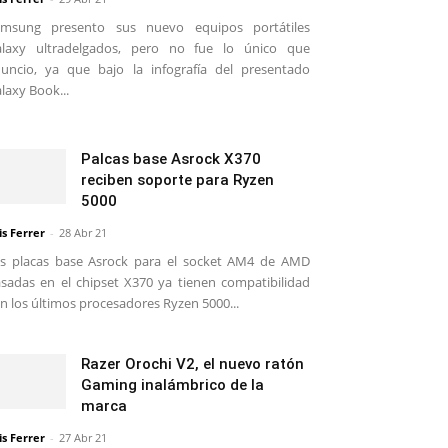
amsung presento sus nuevo equipos portátiles
alaxy ultradelgados, pero no fue lo único que
uncio, ya que bajo la infografía del presentado
laxy Book...
Palcas base Asrock X370
reciben soporte para Ryzen
5000
is Ferrer
-
28 Abr 21
s placas base Asrock para el socket AM4 de AMD
sadas en el chipset X370 ya tienen compatibilidad
n los últimos procesadores Ryzen 5000...
Razer Orochi V2, el nuevo ratón
Gaming inalámbrico de la
marca
is Ferrer
-
27 Abr 21