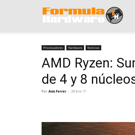
Form
Hard
Procesadores
Hardware
Noticias
AMD Ryzen: Sum
de 4 y 8 núcleo
Por
Asis Ferrer
-
28 Ene 17