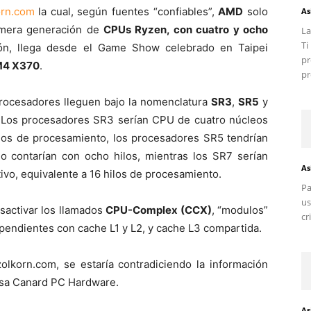
orn.com
la cual, según fuentes “confiables”,
AMD
solo
As
imera generación de
CPUs Ryzen, con cuatro y ocho
La
T
ión, llega desde el Game Show celebrado en Taipei
pr
4 X370
.
pr
procesadores lleguen bajo la nomenclatura
SR3
,
SR5
y
 Los procesadores SR3 serían CPU de cuatro núcleos
hilos de procesamiento, los procesadores SR5 tendrían
o contarían con ocho hilos, mientras los SR7 serían
As
vo, equivalente a 16 hilos de procesamiento.
Pa
us
sactivar los llamados
CPU-Complex (CCX)
, “modulos”
cr
pendientes con cache L1 y L2, y cache L3 compartida.
olkorn.com, se estaría contradiciendo la información
cesa Canard PC Hardware.
As