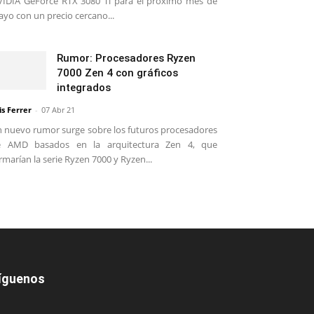
IDIA GeForce RTX 3080 Ti para el próximo mes de
yo con un precio cercano...
Rumor: Procesadores Ryzen
7000 Zen 4 con gráficos
integrados
is Ferrer
-
07 Abr 21
 nuevo rumor surge sobre los futuros procesadores
e AMD basados en la arquitectura Zen 4, que
rmarían la serie Ryzen 7000 y Ryzen...
íguenos