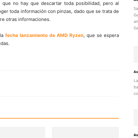
o que no hay que descartar toda posibilidad, pero al
S
er toda información con pinzas, dado que se trata de
G
re otras informaciones.
an
Ga
 la
fecha lanzamiento de AMD Ryzen
, que se espera
udas.
As
La
ba
co
As