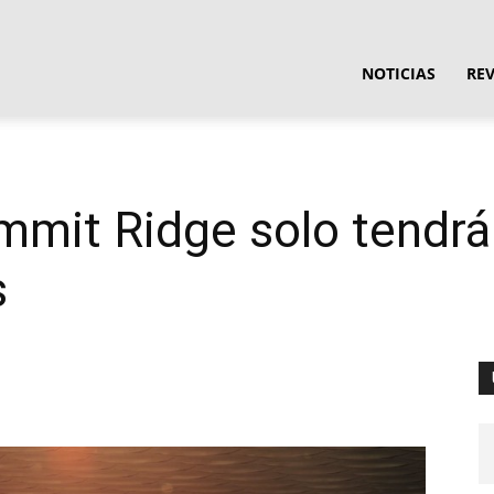
ula
NOTICIAS
RE
ware
mit Ridge solo tendrá
s