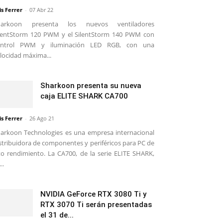
is Ferrer
-
07 Abr 22
harkoon presenta los nuevos ventiladores
lentStorm 120 PWM y el SilentStorm 140 PWM con
ontrol PWM y iluminación LED RGB, con una
locidad máxima...
Sharkoon presenta su nueva
caja ELITE SHARK CA700
is Ferrer
-
26 Ago 21
arkoon Technologies es una empresa internacional
stribuidora de componentes y periféricos para PC de
to rendimiento. La CA700, de la serie ELITE SHARK,
..
NVIDIA GeForce RTX 3080 Ti y
RTX 3070 Ti serán presentadas
el 31 de...