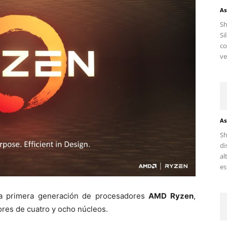
As
S
Si
c
ve
As
Sh
di
al
es.
la primera generación de procesadores
AMD Ryzen
,
res de cuatro y ocho núcleos.