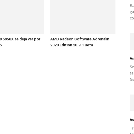
Ra
ga
co
 5950X se deja ver por
AMD Radeon Software Adrenalin
5
2020 Edition 20.9.1 Beta
As
S
ta
Ge
As
Tr