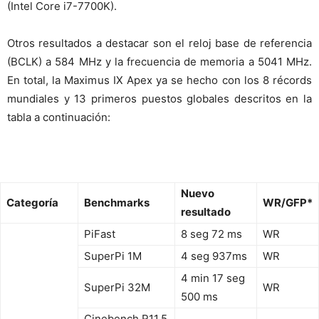
(Intel Core i7-7700K).
Otros resultados a destacar son el reloj base de referencia
(BCLK) a 584 MHz y la frecuencia de memoria a 5041 MHz.
En total, la Maximus IX Apex ya se hecho con los 8 récords
mundiales y 13 primeros puestos globales descritos en la
tabla a continuación:
Nuevo
Categoría
Benchmarks
WR/GFP*
resultado
PiFast
8 seg 72 ms
WR
SuperPi 1M
4 seg 937ms
WR
4 min 17 seg
SuperPi 32M
WR
500 ms
Cinebench R11.5