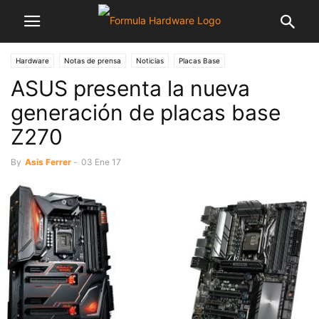
Hardware
Notas de prensa
Noticias
Placas Base
ASUS presenta la nueva
generación de placas base
Z270
By
Asis Ferrer
-
03 Ene 17