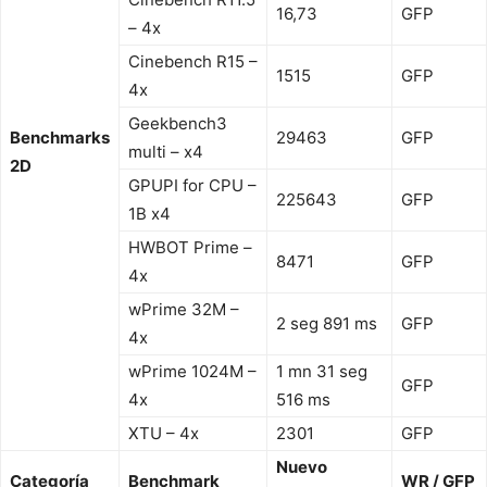
16,73
GFP
– 4x
Cinebench R15 –
1515
GFP
4x
Geekbench3
Benchmarks
29463
GFP
multi – x4
2D
GPUPI for CPU –
225643
GFP
1B x4
HWBOT Prime –
8471
GFP
4x
wPrime 32M –
2 seg 891 ms
GFP
4x
wPrime 1024M –
1 mn 31 seg
GFP
4x
516 ms
XTU – 4x
2301
GFP
Nuevo
Categoría
Benchmark
WR / GFP