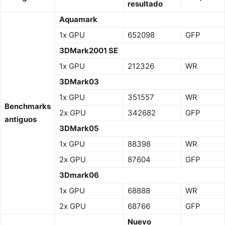
resultado
Aquamark
1x GPU
652098
GFP
3DMark2001 SE
1x GPU
212326
WR
3DMark03
1x GPU
351557
WR
Benchmarks
2x GPU
342682
GFP
antiguos
3DMark05
1x GPU
88398
WR
2x GPU
87604
GFP
3Dmark06
1x GPU
68888
WR
2x GPU
68766
GFP
Nuevo