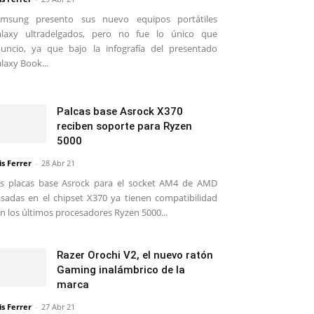
amsung presento sus nuevo equipos portátiles
alaxy ultradelgados, pero no fue lo único que
uncio, ya que bajo la infografía del presentado
laxy Book...
Palcas base Asrock X370
reciben soporte para Ryzen
5000
is Ferrer
-
28 Abr 21
s placas base Asrock para el socket AM4 de AMD
sadas en el chipset X370 ya tienen compatibilidad
n los últimos procesadores Ryzen 5000...
Razer Orochi V2, el nuevo ratón
Gaming inalámbrico de la
marca
is Ferrer
-
27 Abr 21