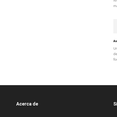
NV
ma
As
Un
d
fo
Acerca de
S