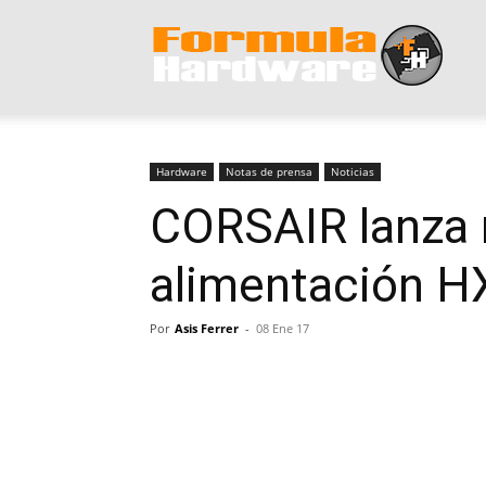
Form
Hard
Hardware
Notas de prensa
Noticias
CORSAIR lanza 
alimentación H
Por
Asis Ferrer
-
08 Ene 17