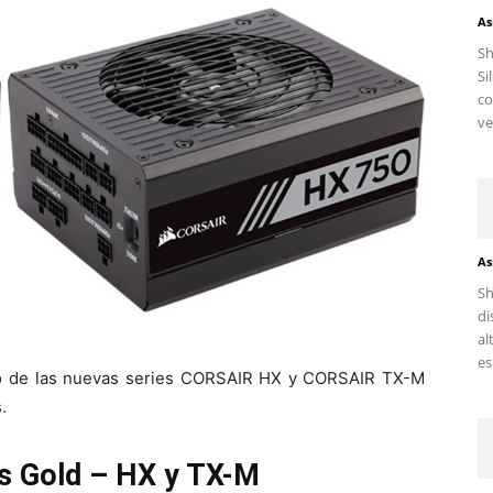
As
S
Si
c
ve
As
Sh
di
al
es.
to de las nuevas series CORSAIR HX y CORSAIR TX-M
.
us Gold – HX y TX-M