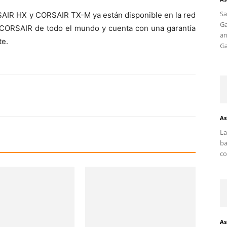
S
SAIR HX y CORSAIR TX-M ya están disponible en la red
G
e CORSAIR de todo el mundo y cuenta con una garantía
an
te.
Ga
As
La
ba
co
As