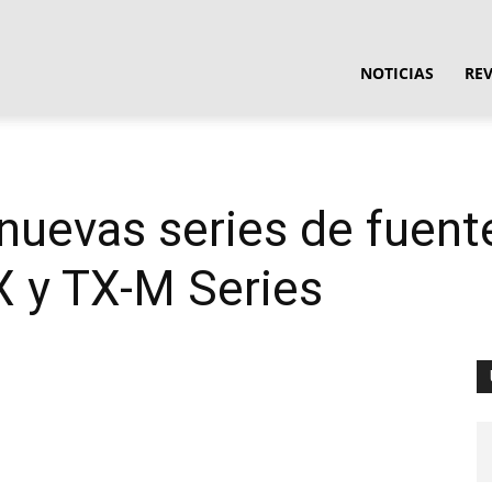
ula
NOTICIAS
RE
ware
nuevas series de fuent
X y TX-M Series