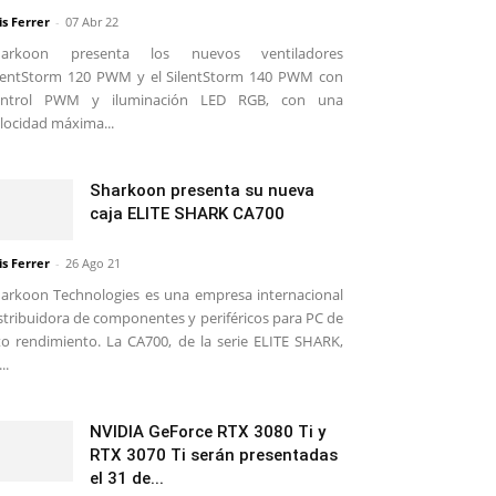
is Ferrer
-
07 Abr 22
harkoon presenta los nuevos ventiladores
lentStorm 120 PWM y el SilentStorm 140 PWM con
ontrol PWM y iluminación LED RGB, con una
locidad máxima...
Sharkoon presenta su nueva
caja ELITE SHARK CA700
is Ferrer
-
26 Ago 21
arkoon Technologies es una empresa internacional
stribuidora de componentes y periféricos para PC de
to rendimiento. La CA700, de la serie ELITE SHARK,
..
NVIDIA GeForce RTX 3080 Ti y
RTX 3070 Ti serán presentadas
el 31 de...