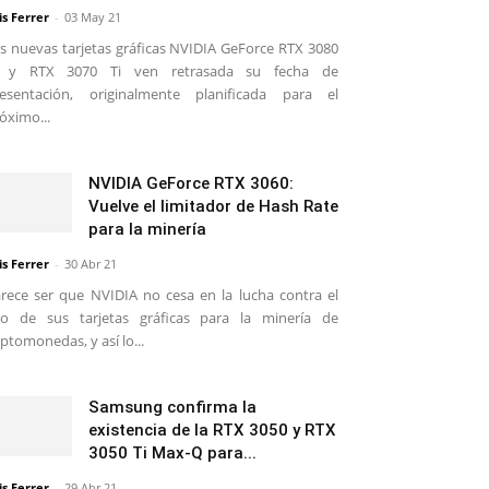
is Ferrer
-
03 May 21
s nuevas tarjetas gráficas NVIDIA GeForce RTX 3080
i y RTX 3070 Ti ven retrasada su fecha de
esentación, originalmente planificada para el
óximo...
NVIDIA GeForce RTX 3060:
Vuelve el limitador de Hash Rate
para la minería
is Ferrer
-
30 Abr 21
rece ser que NVIDIA no cesa en la lucha contra el
o de sus tarjetas gráficas para la minería de
iptomonedas, y así lo...
Samsung confirma la
existencia de la RTX 3050 y RTX
3050 Ti Max-Q para...
is Ferrer
-
29 Abr 21