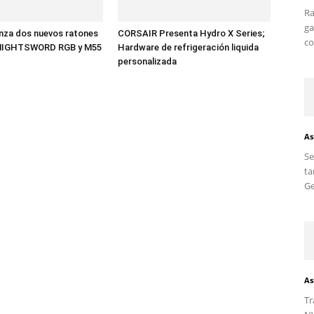
Ra
ga
nza dos nuevos ratones
CORSAIR Presenta Hydro X Series;
co
 NIGHTSWORD RGB y M55
Hardware de refrigeración liquida
personalizada
As
S
ta
Ge
As
Tr