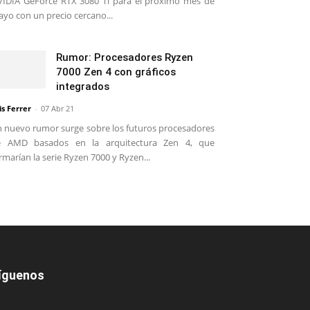
IDIA GeForce RTX 3080 Ti para el próximo mes de
yo con un precio cercano...
Rumor: Procesadores Ryzen
7000 Zen 4 con gráficos
integrados
is Ferrer
-
07 Abr 21
 nuevo rumor surge sobre los futuros procesadores
e AMD basados en la arquitectura Zen 4, que
rmarían la serie Ryzen 7000 y Ryzen...
íguenos