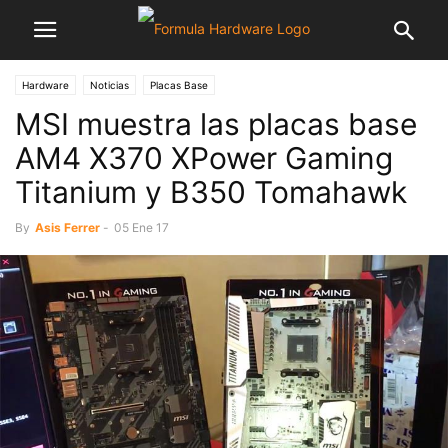
Hardware
Noticias
Placas Base
MSI muestra las placas base
AM4 X370 XPower Gaming
Titanium y B350 Tomahawk
By
Asis Ferrer
-
05 Ene 17