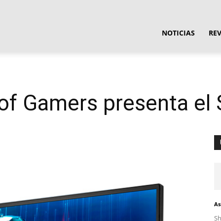
ula
NOTICIAS
RE
ware
of Gamers presenta el
As
S