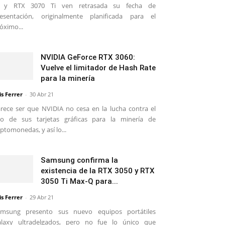
i y RTX 3070 Ti ven retrasada su fecha de
esentación, originalmente planificada para el
óximo...
NVIDIA GeForce RTX 3060:
Vuelve el limitador de Hash Rate
para la minería
is Ferrer
-
30 Abr 21
rece ser que NVIDIA no cesa en la lucha contra el
o de sus tarjetas gráficas para la minería de
iptomonedas, y así lo...
Samsung confirma la
existencia de la RTX 3050 y RTX
3050 Ti Max-Q para...
is Ferrer
-
29 Abr 21
amsung presento sus nuevo equipos portátiles
alaxy ultradelgados, pero no fue lo único que