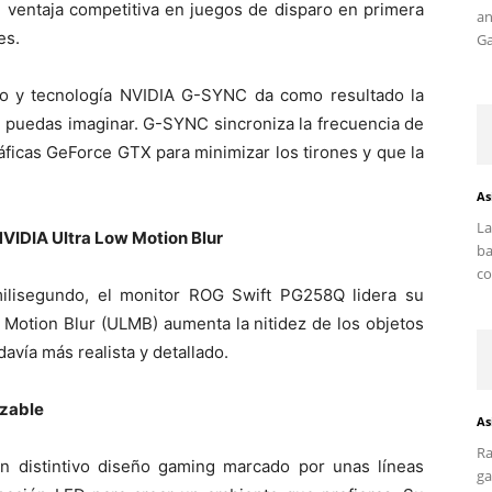
e ventaja competitiva en juegos de disparo en primera
an
es.
Ga
o y tecnología NVIDIA G-SYNC da como resultado la
e puedas imaginar. G-SYNC sincroniza la frecuencia de
ráficas GeForce GTX para minimizar los tirones y que la
As
La
NVIDIA Ultra Low Motion Blur
ba
co
ilisegundo, el monitor ROG Swift PG258Q lidera su
 Motion Blur (ULMB) aumenta la nitidez de los objetos
vía más realista y detallado.
izable
As
Ra
 distintivo diseño gaming marcado por unas líneas
ga