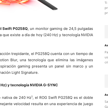
T
pr
pr
el Swift PG258Q
, un monitor gaming de 24,5 pulgadas
ta que existe a día de hoy (240 Hz) y tecnología NVIDIA
As
Pa
acción trepidante, el PG258Q cuenta con un tiempo de
us
tion Blur, una tecnología que elimina las imágenes
cr
spiración gaming presenta un panel sin marco y un
nación Light Signature.
0 Hz) y tecnología NVIDIA G-SYNC
As
1
 nativa de 240 Hz
, el ROG Swift PG258Q es el doble
S
mejante velocidad resulta en una experiencia de juego
G