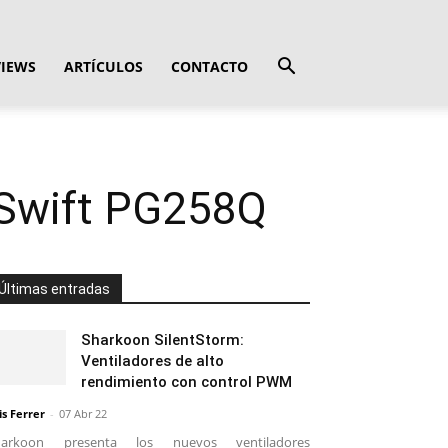
VIEWS
ARTÍCULOS
CONTACTO
 Swift PG258Q
Últimas entradas
Sharkoon SilentStorm:
Ventiladores de alto
rendimiento con control PWM
is Ferrer
-
07 Abr 22
harkoon presenta los nuevos ventiladores