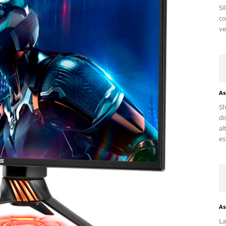
Si
c
ve
As
Sh
di
al
es.
As
La