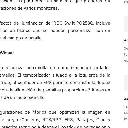
inación LED para crear un ambiente que prefieras. Su
co
raciones de varios monitores.
efectos de iluminación del ROG Swift PG258Q. Incluye
ales en blanco que se pueden personalizar con un
en el campo de batalla.
As
S
Visual
ta
Ge
 visualizar una mirilla, un temporizador, un contador
tallas. El temporizador situado a la izquierda de la
rrido; el contador de FPS permite contrastar la fluidez
ción de alineación de pantallas proporciona 3 líneas en
os de un modo sencillo.
As
Tr
iguraciones de fábrica que optimizan la imagen en
NV
ma
de juego (Carreras, RTS/RPG, FPS, Paisajes, Cine y
práctica tecnología desde el joystick de navegación y