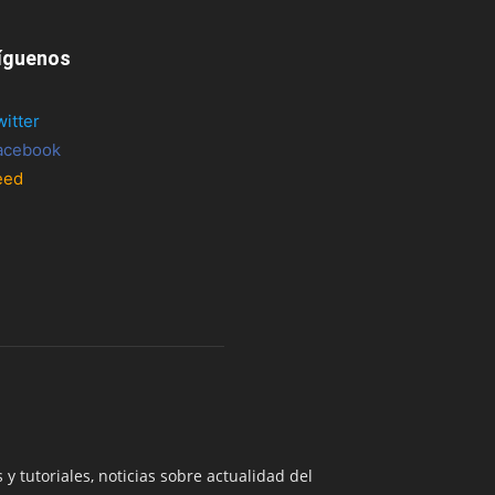
íguenos
witter
acebook
eed
 y tutoriales, noticias sobre actualidad del