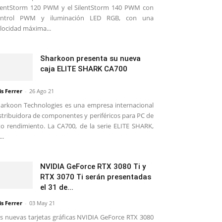
lentStorm 120 PWM y el SilentStorm 140 PWM con
ontrol PWM y iluminación LED RGB, con una
locidad máxima...
Sharkoon presenta su nueva
caja ELITE SHARK CA700
is Ferrer
-
26 Ago 21
arkoon Technologies es una empresa internacional
stribuidora de componentes y periféricos para PC de
to rendimiento. La CA700, de la serie ELITE SHARK,
..
NVIDIA GeForce RTX 3080 Ti y
RTX 3070 Ti serán presentadas
el 31 de...
is Ferrer
-
03 May 21
s nuevas tarjetas gráficas NVIDIA GeForce RTX 3080