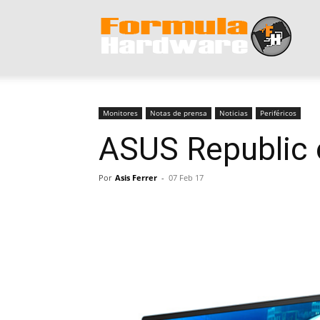
Form
Hard
Monitores
Notas de prensa
Noticias
Periféricos
ASUS Republic 
Por
Asis Ferrer
-
07 Feb 17