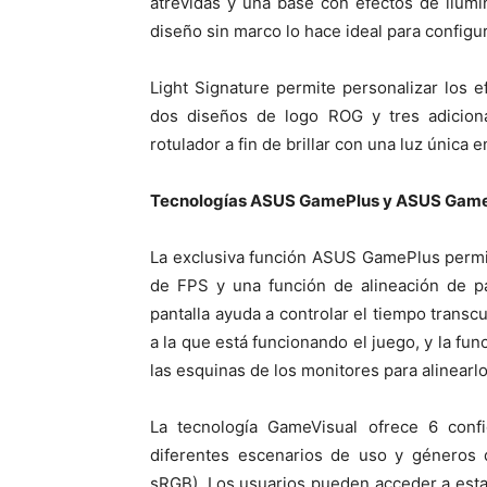
atrevidas y una base con efectos de ilum
diseño sin marco lo hace ideal para configu
Light Signature permite personalizar los 
dos diseños de logo ROG y tres adicion
rotulador a fin de brillar con una luz única 
Tecnologías ASUS GamePlus y ASUS Game
La exclusiva función ASUS GamePlus permite
de FPS y una función de alineación de pan
pantalla ayuda a controlar el tiempo transcu
a la que está funcionando el juego, y la fun
las esquinas de los monitores para alinearl
La tecnología GameVisual ofrece 6 conf
diferentes escenarios de uso y géneros 
sRGB). Los usuarios pueden acceder a esta 