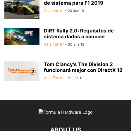
de sistema para F1 2019
Asis Ferrer
-
20 Jun 19
DiRT Rally 2.0: Requisitos de
sistema dados a conocer
Asis Ferrer
-
30 Ene 19
Tom Clancy’s The Division 2
funcionará mejor con DirectX 12
Asis Ferrer
-
21 Ene 19
ABOUT US