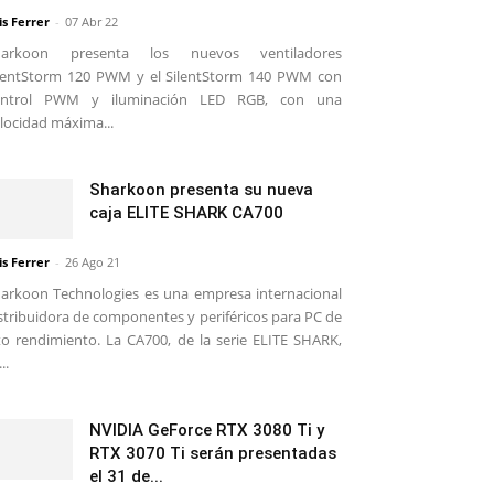
is Ferrer
-
07 Abr 22
harkoon presenta los nuevos ventiladores
lentStorm 120 PWM y el SilentStorm 140 PWM con
ontrol PWM y iluminación LED RGB, con una
locidad máxima...
Sharkoon presenta su nueva
caja ELITE SHARK CA700
is Ferrer
-
26 Ago 21
arkoon Technologies es una empresa internacional
stribuidora de componentes y periféricos para PC de
to rendimiento. La CA700, de la serie ELITE SHARK,
..
NVIDIA GeForce RTX 3080 Ti y
RTX 3070 Ti serán presentadas
el 31 de...