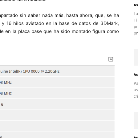
As
La
apartado sin saber nada más, hasta ahora, que, se ha
T
y 16 hilos avistado en la base de datos de 3DMark,
pr
de en la placa base que ha sido montado figura como
pr
As
Pa
us
cr
As