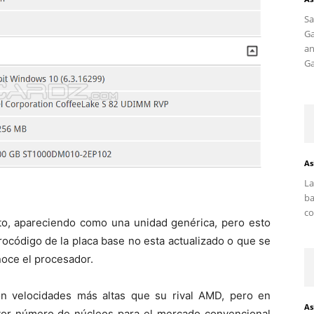
S
G
an
Ga
As
La
ba
co
to, apareciendo como una unidad genérica, pero esto
ocódigo de la placa base no esta actualizado o que se
noce el procesador.
on velocidades más altas que su rival AMD, pero en
As
or número de núcleos para el mercado convencional