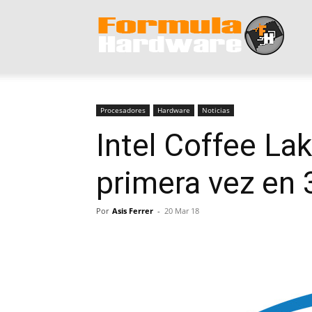
Form
Hard
Procesadores
Hardware
Noticias
Intel Coffee La
primera vez en
Por
Asis Ferrer
-
20 Mar 18