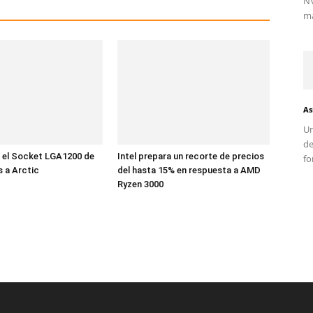
NV
ma
As
Un
d
 el Socket LGA1200 de
Intel prepara un recorte de precios
fo
s a Arctic
del hasta 15% en respuesta a AMD
Ryzen 3000