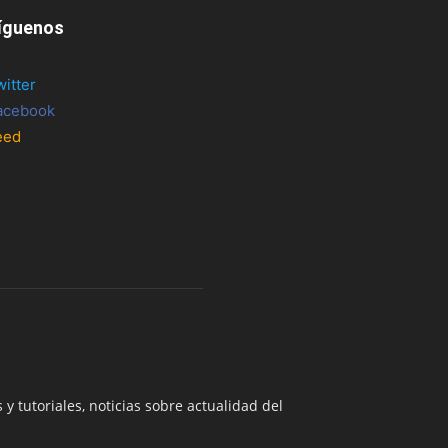
íguenos
witter
acebook
eed
 y tutoriales, noticias sobre actualidad del