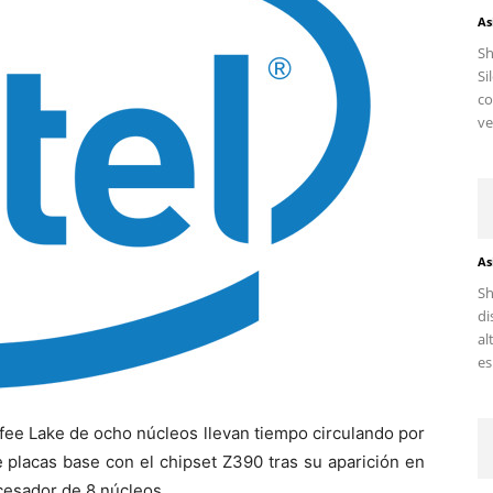
As
S
Si
c
ve
As
Sh
di
al
es.
fee Lake de ocho núcleos llevan tiempo circulando por
e placas base con el chipset Z390 tras su aparición en
cesador de 8 núcleos.