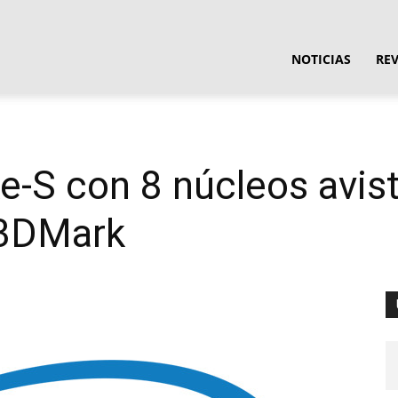
ula
NOTICIAS
RE
ware
ke-S con 8 núcleos avis
 3DMark