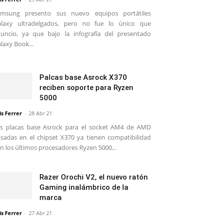
amsung presento sus nuevo equipos portátiles
alaxy ultradelgados, pero no fue lo único que
uncio, ya que bajo la infografía del presentado
laxy Book...
Palcas base Asrock X370
reciben soporte para Ryzen
5000
is Ferrer
-
28 Abr 21
s placas base Asrock para el socket AM4 de AMD
sadas en el chipset X370 ya tienen compatibilidad
n los últimos procesadores Ryzen 5000...
Razer Orochi V2, el nuevo ratón
Gaming inalámbrico de la
marca
is Ferrer
-
27 Abr 21