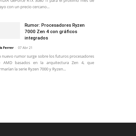
IDIA GeForce RTX 3080 Ti para el próximo mes de
yo con un precio cercano...
Rumor: Procesadores Ryzen
7000 Zen 4 con gráficos
integrados
is Ferrer
-
07 Abr 21
 nuevo rumor surge sobre los futuros procesadores
e AMD basados en la arquitectura Zen 4, que
rmarían la serie Ryzen 7000 y Ryzen...