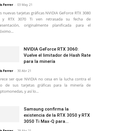
is Ferrer
-
03 May 21
s nuevas tarjetas gráficas NVIDIA GeForce RTX 3080
i y RTX 3070 Ti ven retrasada su fecha de
esentación, originalmente planificada para el
óximo...
NVIDIA GeForce RTX 3060:
Vuelve el limitador de Hash Rate
para la minería
is Ferrer
-
30 Abr 21
rece ser que NVIDIA no cesa en la lucha contra el
o de sus tarjetas gráficas para la minería de
iptomonedas, y así lo...
Samsung confirma la
existencia de la RTX 3050 y RTX
3050 Ti Max-Q para...
is Ferrer
-
29 Abr 21