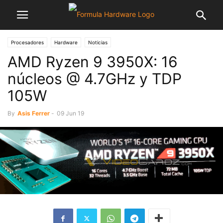
Procesadores
Hardware
Noticias
AMD Ryzen 9 3950X: 16
núcleos @ 4.7GHz y TDP
105W
By
Asis Ferrer
-
09 Jun 19