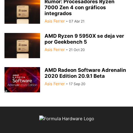
Rumor: Procesadores Ryzen
7000 Zen 4 con gráficos
integrados
Asis Ferrer
-
07 Abr 21
AMD Ryzen 9 5950X se deja ver
por Geekbench 5
Asis Ferrer
-
21 Oct 20
AMD Radeon Software Adrenalin
2020 Edition 20.9.1 Beta
Asis Ferrer
-
17 Sep 20