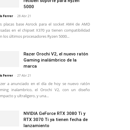
reciben soporte para Ryzen
5000
is Ferrer
-
28 Abr 21
s placas base Asrock para el socket AM4 de AMD
sadas en el chipset X370 ya tienen compatibilidad
n los últimos procesadores Ryzen 5000...
Razer Orochi V2, el nuevo ratón
Gaming inalámbrico de la
marca
is Ferrer
-
27 Abr 21
zer a anunciado en el día de hoy se nuevo ratón
ming inalambrico, el Orochi V2, con un diseño
mpacto y ultraligero, y una...
NVIDIA GeForce RTX 3080 Ti y
RTX 3070 Ti ya tienen fecha de
lanzamiento