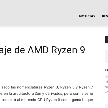
ula
NOTICIAS
RE
ware
laje de AMD Ryzen 9
As
S
Si
c
izado las nomenclaturas Ryzen 3, Ryzen 5 y Ryzen 7
ve
 en la arquitectura Zen y derivados, pero con la serie
introducirá al mercado CPU Ryzen 9 como gama buque