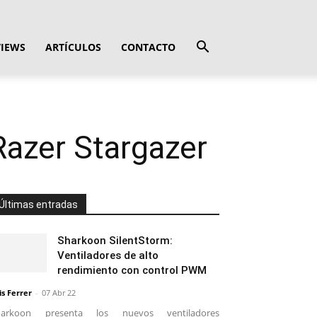
VIEWS
ARTÍCULOS
CONTACTO
azer Stargazer
Últimas entradas
Sharkoon SilentStorm:
Ventiladores de alto
rendimiento con control PWM
is Ferrer
-
07 Abr 22
harkoon presenta los nuevos ventiladores