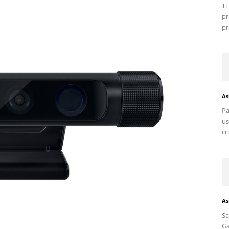
T
pr
pr
As
Pa
us
cr
As
S
G