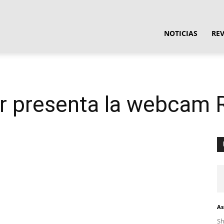
ula
NOTICIAS
RE
ware
r presenta la webcam R
As
S