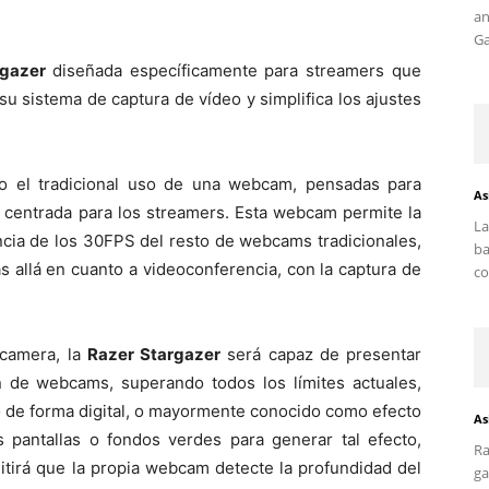
an
Ga
rgazer
diseñada específicamente para streamers que
su sistema de captura de vídeo y simplifica los ajustes
o el tradicional uso de una webcam, pensadas para
As
centrada para los streamers. Esta webcam permite la
La
encia de los 30FPS del resto de webcams tradicionales,
ba
 allá en cuanto a videoconferencia, con la captura de
co
camera, la
Razer Stargazer
será capaz de presentar
n de webcams, superando todos los límites actuales,
do de forma digital, o mayormente conocido como efecto
As
as pantallas o fondos verdes para generar tal efecto,
Ra
tirá que la propia webcam detecte la profundidad del
ga