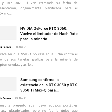
i y RTX 3070 Ti ven retrasada su fecha de
esentación, originalmente planificada para el
óximo...
NVIDIA GeForce RTX 3060:
Vuelve el limitador de Hash Rate
para la minería
is Ferrer
-
30 Abr 21
rece ser que NVIDIA no cesa en la lucha contra el
o de sus tarjetas gráficas para la minería de
iptomonedas, y así lo...
Samsung confirma la
existencia de la RTX 3050 y RTX
3050 Ti Max-Q para...
is Ferrer
-
29 Abr 21
amsung presento sus nuevo equipos portátiles
alaxy ultradelgados, pero no fue lo único que