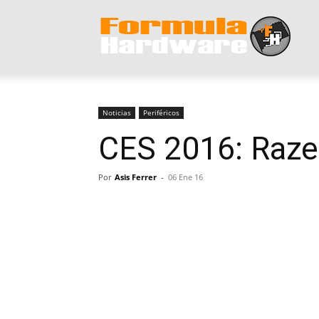
Form
Hard
Noticias
Periféricos
CES 2016: Raze
Por
Asis Ferrer
-
06 Ene 16