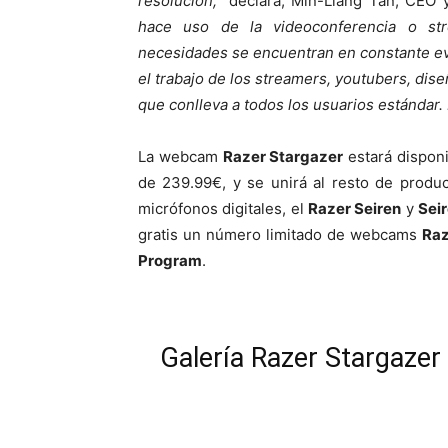
resolución,”
declara, Min-Liang Tan, CEO
hace uso de la videoconferencia o st
necesidades se encuentran en constante ev
el trabajo de los streamers, youtubers, dis
que conlleva a todos los usuarios estándar. 
La webcam
Razer Stargazer
estará dispon
de 239.99€, y se unirá al resto de prod
micrófonos digitales, el
Razer Seiren
y
Sei
gratis un número limitado de webcams
Raz
Program
.
Galería Razer Stargazer