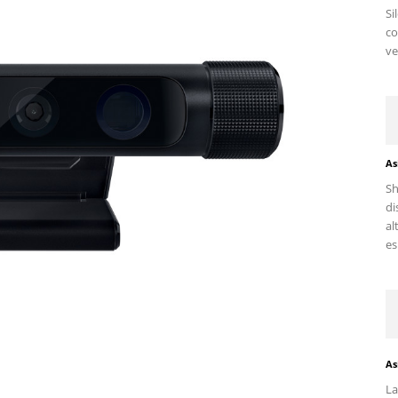
Si
c
ve
As
Sh
di
al
es.
As
La