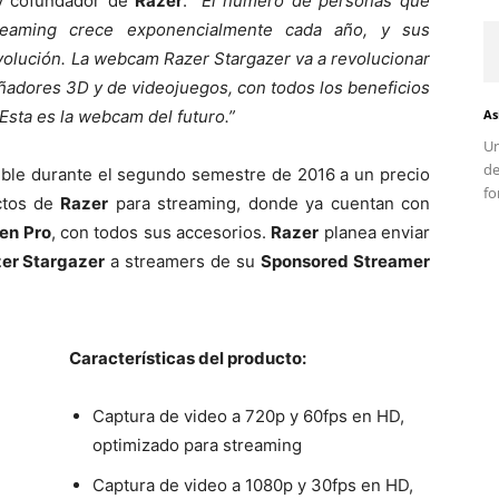
 y cofundador de
Razer
.
“El número de personas que
reaming crece exponencialmente cada año, y sus
olución. La webcam Razer Stargazer va a revolucionar
eñadores 3D y de videojuegos, con todos los beneficios
As
Esta es la webcam del futuro.”
Un
d
ible durante el segundo semestre de 2016 a un precio
fo
uctos de
Razer
para streaming, donde ya cuentan con
ren Pro
, con todos sus accesorios.
Razer
planea enviar
er Stargazer
a streamers de su
Sponsored Streamer
Características del producto:
Captura de video a 720p y 60fps en HD,
optimizado para streaming
Captura de video a 1080p y 30fps en HD,