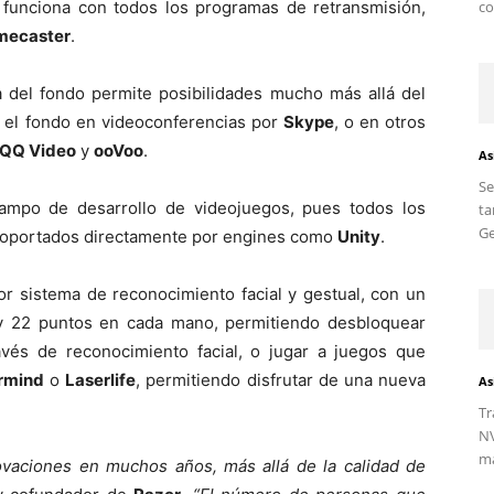
co
y funciona con todos los programas de retransmisión,
mecaster
.
ca del fondo permite posibilidades mucho más allá del
r el fondo en videoconferencias por
Skype
, o en otros
QQ Video
y
ooVoo
.
As
S
campo de desarrollo de videojuegos, pues todos los
ta
Ge
soportados directamente por engines como
Unity
.
or sistema de reconocimiento facial y gestual, con un
 y 22 puntos en cada mano, permitiendo desbloquear
vés de reconocimiento facial, o jugar a juegos que
rmind
o
Laserlife
, permitiendo disfrutar de una nueva
As
Tr
NV
ma
aciones en muchos años, más allá de la calidad de