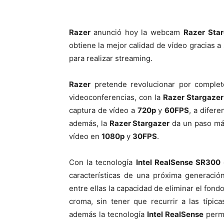
Razer
anunció hoy la webcam
Razer Sta
obtiene la mejor calidad de vídeo gracias a 
para realizar streaming.
Razer
pretende revolucionar por complet
videoconferencias, con la
Razer Stargazer
captura de vídeo a
720p
y
60FPS
, a difer
además, la
Razer Stargazer
da un paso más
vídeo en
1080p
y
30FPS
.
Con la tecnología
Intel RealSense SR300
características de una próxima generació
entre ellas la capacidad de eliminar el fon
croma, sin tener que recurrir a las típic
además la tecnología
Intel RealSense
permi