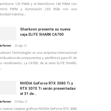
lentStorm 120 PWM y el SilentStorm 140 PWM con
ontrol PWM y iluminación LED RGB, con una
locidad máxima...
Sharkoon presenta su nueva
caja ELITE SHARK CA700
is Ferrer
-
26 Ago 21
arkoon Technologies es una empresa internacional
stribuidora de componentes y periféricos para PC de
to rendimiento. La CA700, de la serie ELITE SHARK,
..
NVIDIA GeForce RTX 3080 Ti y
RTX 3070 Ti serán presentadas
el 31 de...
is Ferrer
-
03 May 21
s nuevas tarjetas gráficas NVIDIA GeForce RTX 3080